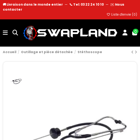
🚚 Livraison dans le monde entier
—
📞 Tel: 03 22 24 10 10
—
✉️
Nous
contacter
Liste d'envie (
0
)
0
Accueil
Outillage et pièce détachée
Stéthoscope