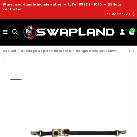
🚚 Livraison dans le monde entier
—
📞 Tel: 03 22 24 10 10
—
✉️
Nous
contacter
Liste d'envie (
0
)
0
Accueil
Outillage et pièce détachée
Sangle à cliquet 26mm