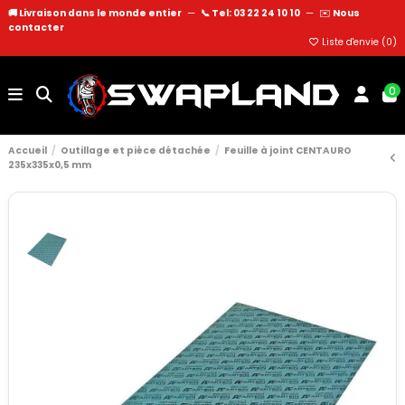
🚚 Livraison dans le monde entier
—
📞 Tel: 03 22 24 10 10
—
✉️
Nous
contacter
Liste d'envie (
0
)
0
Accueil
Outillage et pièce détachée
Feuille à joint CENTAURO
235x335x0,5 mm