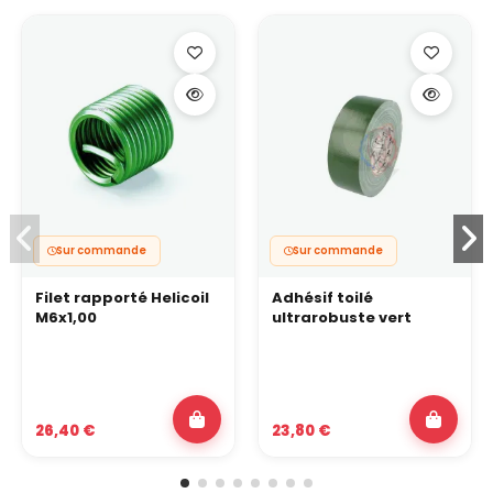
Sur commande
Sur commande
Filet rapporté Helicoil
Adhésif toilé
M6x1,00
ultrarobuste vert
26,40 €
23,80 €