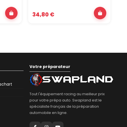
34,80 €
6
Votre préparateur
eschart
Tout l'équipement racing au meilleur prix
pour votre prépa auto. Swapland est le
spécialiste français de la préparation
automobile en ligne.