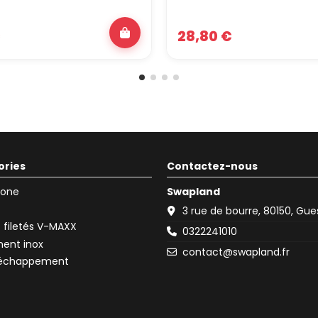
€
28,80 €
ories
Contactez-nous
icone
Swapland
3 rue de bourre, 80150, Gu
filetés V-MAXX
0322241010
ent inox
contact@swapland.fr
d'échappement