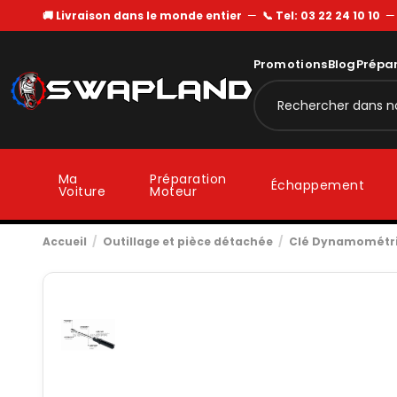
🚚 Livraison dans le monde entier
—
📞 Tel: 03 22 24 10 10
Promotions
Blog
Prépa
Ma
Préparation
Échappement
Voiture
Moteur
Accueil
Outillage et pièce détachée
Clé Dynamométriq