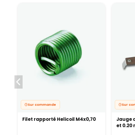
Sur commande
Sur co
Filet rapporté Helicoil M4x0,70
Jauge d
et 0.20