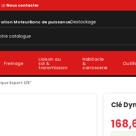
—
✉️
Nous contacter
Destockage
ration Moteur
Banc de puissance
Liaison au
Habitacle
sol &
&
Freinage
Outil
transmission
carrosserie
ue Expert 3/8"
Clé Dy
168,