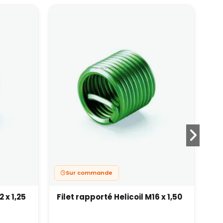
Sur commande
2 x 1,25
Filet rapporté Helicoil M16 x 1,50
Mi
75