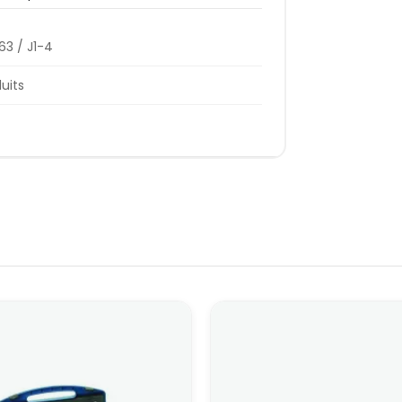
63 / J1-4
duits