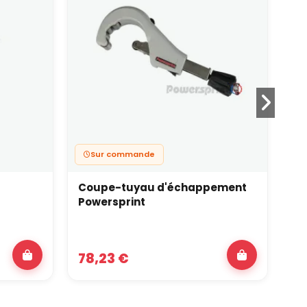
Sur commande
Coupe-tuyau d'échappement
Mi
Powersprint
78,23 €
3