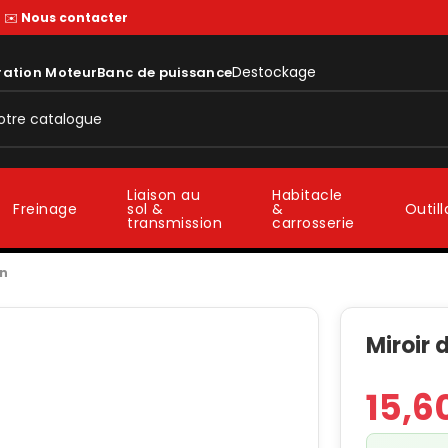
—
✉️
Nous contacter
Destockage
ration Moteur
Banc de puissance
Liaison au
Habitacle
sol &
&
Freinage
Outil
transmission
carrosserie
on
Miroir 
15,6