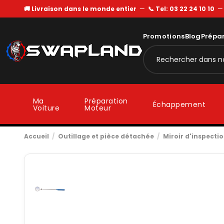
🚚 Livraison dans le monde entier
—
📞 Tel: 03 22 24 10 10
Promotions
Blog
Prépa
Ma
Préparation
Échappement
Voiture
Moteur
Accueil
Outillage et pièce détachée
Miroir d'inspecti