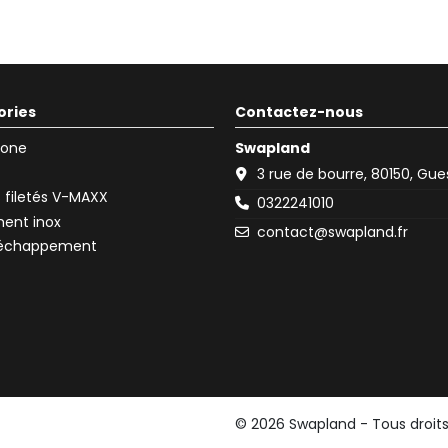
ories
Contactez-nous
icone
Swapland
3 rue de bourre, 80150, Gu
filetés V-MAXX
0322241010
ent inox
contact@swapland.fr
d'échappement
© 2026 Swapland - Tous droit