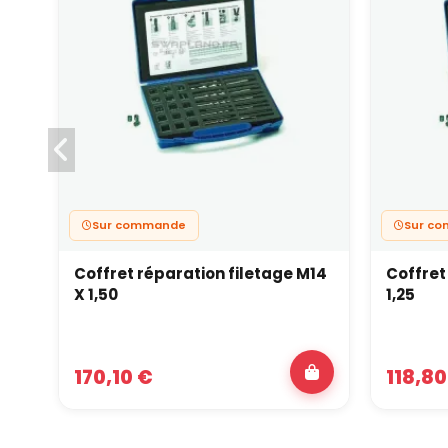
Sur commande
Sur c
Coffret réparation filetage M14
Coffret
X 1,50
1,25
170,10 €
118,80