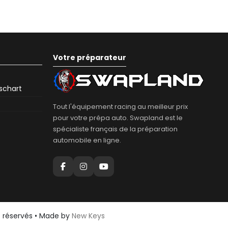
Votre préparateur
eschart
Tout l'équipement racing au meilleur prix
pour votre prépa auto. Swapland est le
spécialiste français de la préparation
automobile en ligne.
s réservés • Made by
New Keys