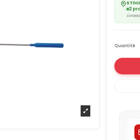
STOC
2 pr
Livrai
Quantité