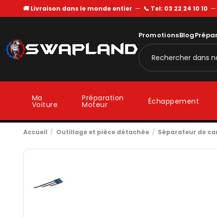
🚚 Livraison dans le monde entier
—
📞 Tel: 03 22 24 10 10
Promotions
Blog
Prépa
Ma
Préparation
Échappement
Voiture
Moteur
Accueil
Outillage et pièce détachée
Séparateur de ca