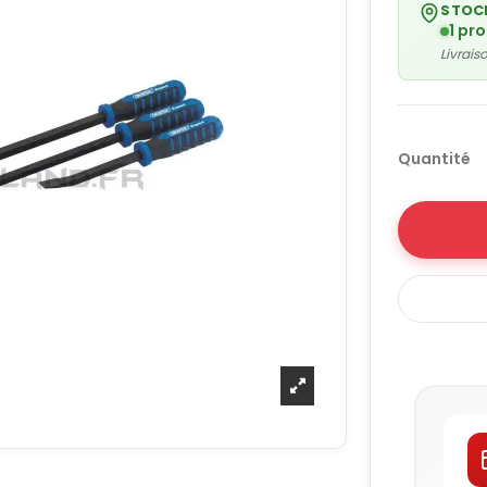
STOC
1 pr
Livrai
Quantité