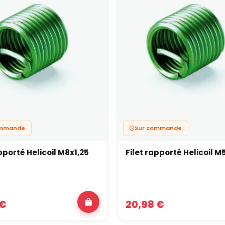
ommande
Sur commande
pporté Helicoil M8x1,25
Filet rapporté Helicoil M
 €
20,98 €