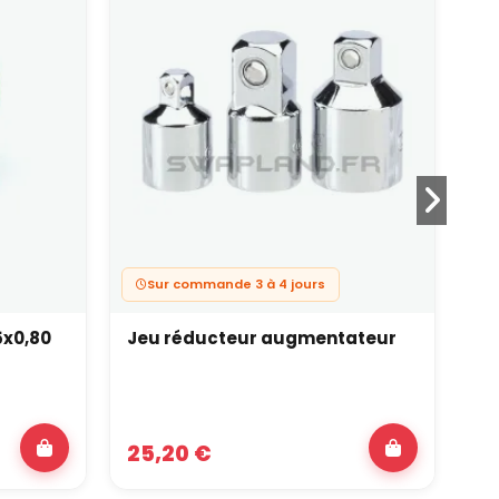
Sur commande 3 à 4 jours
5x0,80
Jeu réducteur augmentateur
Br
sp
25,20 €
8,