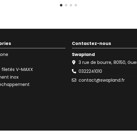
ories
Contactez-nous
icone
Swapland
3 rue de bourre, 80150, Gu
filetés V-MAXX
0322241010
ent inox
contact@swapland.fr
d'échappement