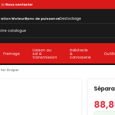
—
✉️
Nous contacter
Destockage
ration Moteur
Banc de puissance
Liaison au
Habitacle
sol &
&
Freinage
Outil
transmission
carrosserie
rter Draper
Sépara
88,