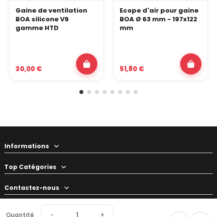
Gaine de ventilation
Ecope d'air pour gaine
BOA silicone V9
BOA Ø 63 mm - 197x122
gamme HTD
mm
30,00 €
51,80 €
Informations
Top Catégories
Contactez-nous
Votre préparateur
−
+
Quantité