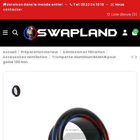
🚚 Livraison dans le monde entier
—
📞 Tel: 03 22 24 10 10
—
✉️
Nous
contacter
Liste d'envie (
0
)
0
Accueil
Préparation moteur
Admission et filtration
Accessoires ventilation
Trompette aluminium RAMAIR pour
gaine 100 mm