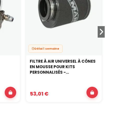
Délai 1 semaine
FILTRE À AIR UNIVERSEL À CÔNES
Fi
EN MOUSSE POUR KITS
PERSONNALISÉS -...
53,01 €
9