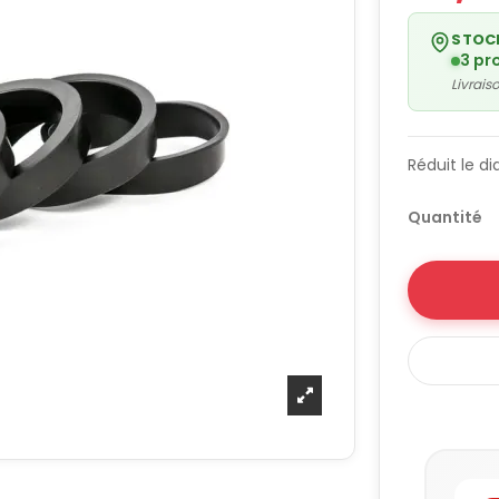
STOC
3 pr
Livrai
Réduit le 
Quantité