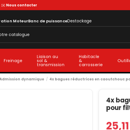
—
✉️
Nous contacter
Destockage
ration Moteur
Banc de puissance
Liaison au
Habitacle
sol &
&
Freinage
Outil
transmission
carrosserie
Admission dynamique
4x bagues réductrices en caoutchouc pou
4x bag
pour fi
25,1