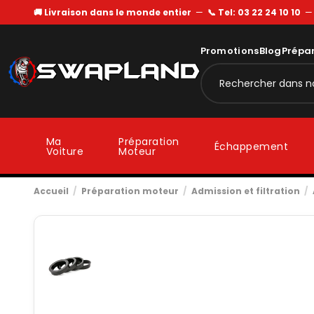
🚚 Livraison dans le monde entier
—
📞 Tel: 03 22 24 10 10
Promotions
Blog
Prépa
Ma
Préparation
Échappement
Voiture
Moteur
Accueil
Préparation moteur
Admission et filtration