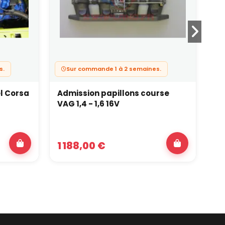
s.
Sur commande 1 à 2 semaines.
l Corsa
Admission papillons course
Ad
VAG 1,4 - 1,6 16V
VA
1 188,00 €
1 