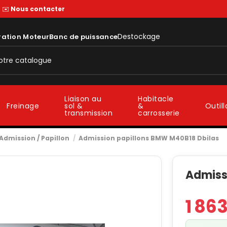
—
✉️
Nous contacter
Destockage
ration Moteur
Banc de puissance
Liaison au
Habitacle
sol &
&
Freinage
Outil
transmission
carrosserie
Admission / Papillon
Admission papillons BMW M40B18 Dbilas
Admiss
1 86