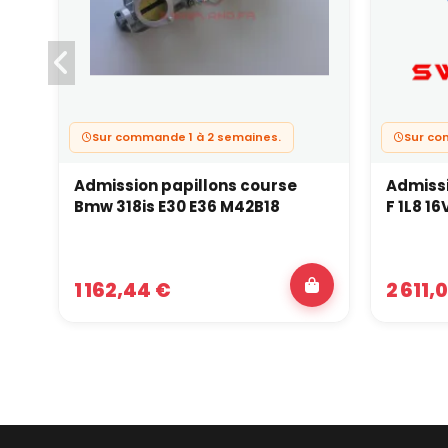
Sur commande 1 à 2 semaines.
Sur co
Admission papillons course
Admissi
Bmw 318is E30 E36 M42B18
F 1L8 16
1 162,44 €
2 611,