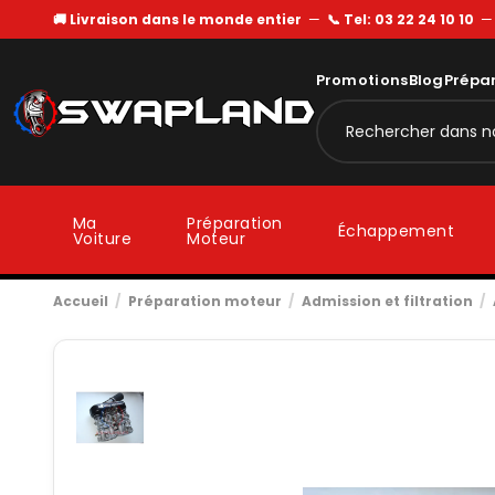
🚚 Livraison dans le monde entier
—
📞 Tel: 03 22 24 10 10
Promotions
Blog
Prépa
Ma
Préparation
Échappement
Voiture
Moteur
Accueil
Préparation moteur
Admission et filtration