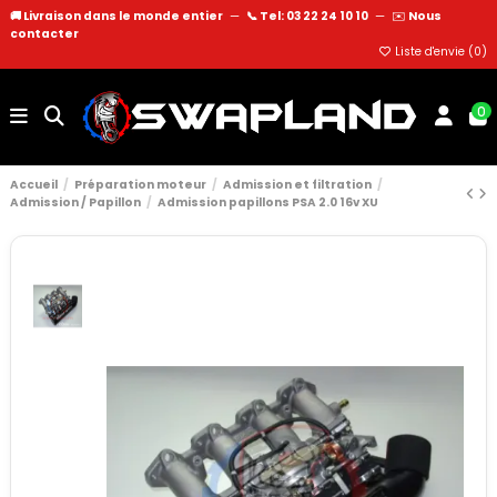
🚚 Livraison dans le monde entier
—
📞 Tel: 03 22 24 10 10
—
✉️
Nous
contacter
Liste d'envie (
0
)
0
Accueil
Préparation moteur
Admission et filtration
Admission / Papillon
Admission papillons PSA 2.0 16v XU