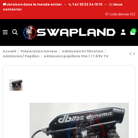
🚚 Livraison dans le monde entier
—
📞 Tel: 03 22 24 10 10
—
✉️
Nous
contacter
Liste d'envie (
0
)
0
Accueil
Préparation moteur
Admission et filtration
Admission / Papillon
Admission papillons PSA 1.1 1.6 8V TU