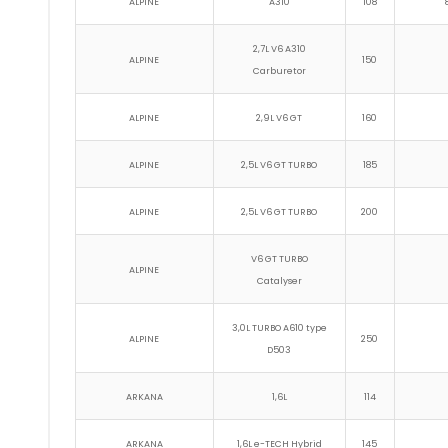
ALPINE
A310
108
2,7L V6 A310
ALPINE
150
Carburetor
ALPINE
2,9L V6 GT
160
ALPINE
2,5L V6 GT TURBO
185
ALPINE
2,5L V6 GT TURBO
200
V6 GT TURBO
ALPINE
Catalyser
3,0L TURBO A610 type
ALPINE
250
D503
ARKANA
1,6L
114
ARKANA
1,6L e-TECH Hybrid
145