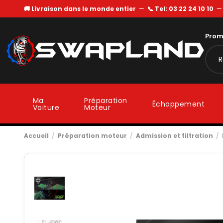
🚚 Livraison dans le monde entier
—
📞 Tel: 03 22 24 10 10
Prom
Ma
Préparation
Échappement
Voiture
Moteur
Accueil
Préparation moteur
Admission et filtration