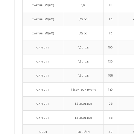
CAPTUR (J5/H5)
1,6L
114
CAPTUR (J5/H5)
1,5L DCI
90
CAPTUR (J5/H5)
1,5L DCI
110
CAPTUR II
1,0L TCE
100
CAPTUR II
1,3L TCE
130
CAPTUR II
1,3L TCE
155
CAPTUR II
1,6L e-TECH Hybrid
140
CAPTUR II
1,5L BLUE DCI
95
CAPTUR II
1,5L BLUE DCI
115
CLIO I
1,1L RL/RN
49