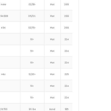
H4M
02/18>
Plat
269
217
124
104
K9K608
05/13>
Plat
269
217
124
104
K9K
02/15>
Plat
269
217
124
104
19>
Plat
224
130
19>
Plat
224
130
19>
Plat
224
130
HBJ
12/20>
Plat
225
164
100
42
19>
Plat
224
130
19>
Plat
224
130
C1E700
91>94
Rond
185
221