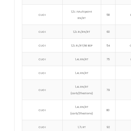
1,2L i Multipoint
CLIO I
58
RN/RT
CLIO I
1,2L RL/RN/RT
60
CLIO I
1,2L RL/RT/BE BOP
54
CLIO I
1,4L RN/RT
75
CLIO I
1,4L RN/RT
1,4L RN/RT
CLIO I
79
(carb/2fixations)
1,4L RN/RT
CLIO I
80
(carb/3fixations)
CLIO I
1,7L RT
92