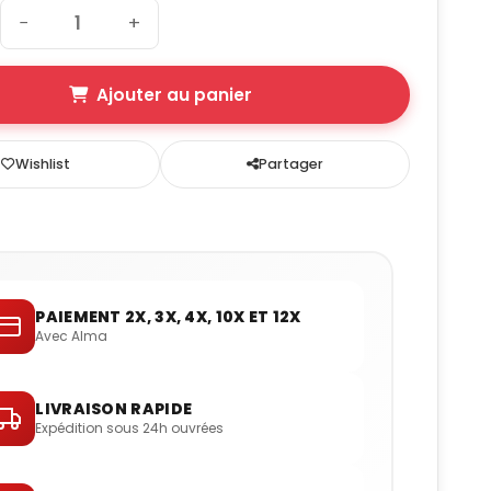
−
+
Ajouter au panier
Wishlist
Partager
HT
FIG
RÉF
23
1
P468450
PAIEMENT 2X, 3X, 4X, 10X ET 12X
Avec Alma
23
1
P468450
170
5
R309827
LIVRAISON RAPIDE
Expédition sous 24h ouvrées
23
1
P960110