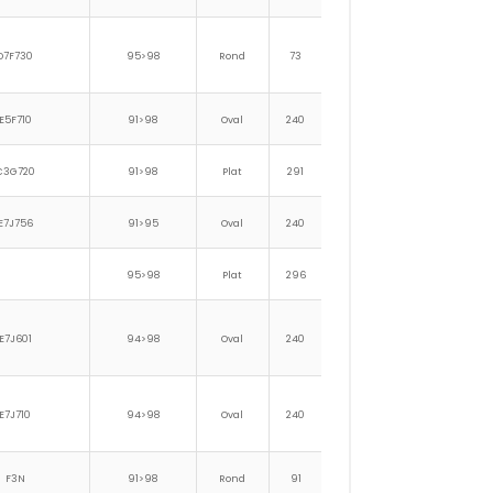
D7F730
95>98
Rond
73
104
E5F710
91>98
Oval
240
150
276
186
C3G720
91>98
Plat
291
85
E7J756
91>95
Oval
240
150
276
186
95>98
Plat
296
101
E7J601
94>98
Oval
240
150
276
186
E7J710
94>98
Oval
240
150
276
186
F3N
91>98
Rond
91
150