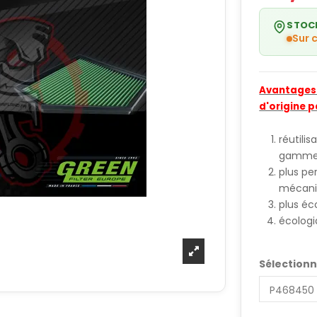
STOC
Sur
Avantages d
d'origine p
réutili
gamme 
plus pe
mécani
plus é
écologi
Sélectionn