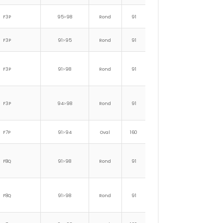
F3P
95>98
Rond
91
150
F3P
91>95
Rond
91
150
F3P
91>98
Rond
91
150
F3P
94>98
Rond
91
150
F7P
91>94
Oval
160
125
196
161
F8Q
91>98
Rond
91
150
F8Q
91>98
Rond
91
150