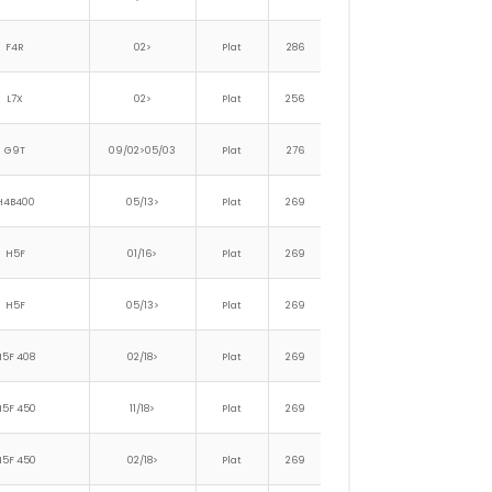
F4R
02>
Plat
286
121
L7X
02>
Plat
256
144
G9T
09/02>05/03
Plat
276
159
H4B400
05/13>
Plat
269
217
124
104
H5F
01/16>
Plat
269
217
124
104
H5F
05/13>
Plat
269
217
124
104
H5F 408
02/18>
Plat
269
217
124
104
5F 450
11/18>
Plat
269
217
124
104
5F 450
02/18>
Plat
269
217
124
104