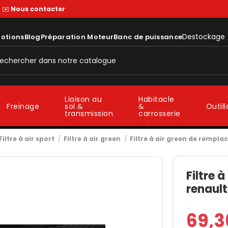
—
✉️
Nous contacter
Destockage
otions
Blog
Préparation Moteur
Banc de puissance
Liaison au
Habitacle
sol &
&
Freinage
Outil
transmission
carrosserie
Filtre à air sport
Filtre à air green
Filtre à air green de rempl
Filtre 
renault
69,3