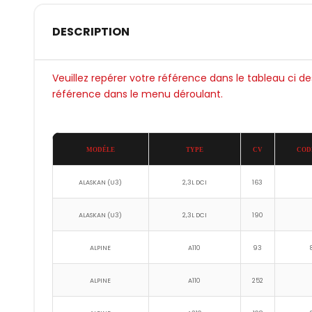
DESCRIPTION
Veuillez repérer votre référence dans le tableau ci d
référence dans le menu déroulant.
MODÉLE
TYPE
CV
COD
ALASKAN (U3)
2,3L DCI
163
ALASKAN (U3)
2,3L DCI
190
ALPINE
A110
93
ALPINE
A110
252