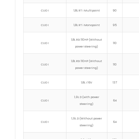
CLIO I
1,8L RT i Multipoint
90
CLIO I
1,8L RT i Monopoint
95
1,8L RSI 110HP (Without
CLIO I
110
power steering)
1,8L RSI 110HP (Without
CLIO I
110
power steering)
CLIO I
1,8L i 16V
137
1,9L D (with power
CLIO I
64
steering)
1,9L D (Without power
CLIO I
64
steering)