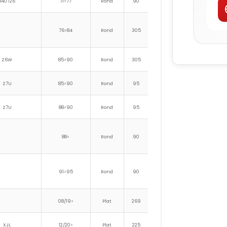
840726
71>77
Rond
90
126
76>84
Rond
305
341
Z6W
85>90
Rond
305
341
Z7U
85>90
Rond
95
131
Z7U
88>90
Rond
95
131
88>
Rond
90
126
91>95
Rond
90
126
08/19>
Plat
269
217
124
104
XJL
12/20>
Plat
225
164
100
42