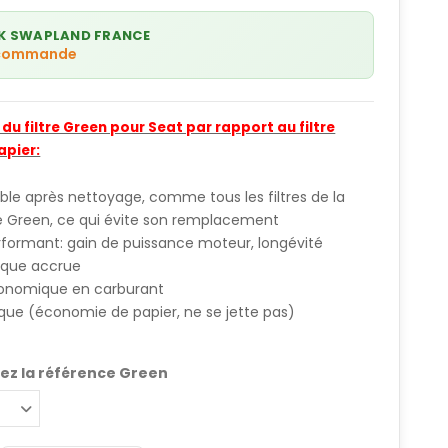
K SWAPLAND FRANCE
 commande
u filtre Green pour Seat par rapport au filtre
apier:
sable après nettoyage, comme tous les filtres de la
Green, ce qui évite son remplacement
rformant: gain de puissance moteur, longévité
que accrue
conomique en carburant
que (économie de papier, ne se jette pas)
ez la référence Green