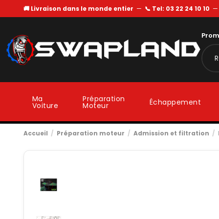
🚚 Livraison dans le monde entier
—
📞 Tel: 03 22 24 10 10
Prom
Ma
Préparation
Échappement
Voiture
Moteur
Accueil
Préparation moteur
Admission et filtration