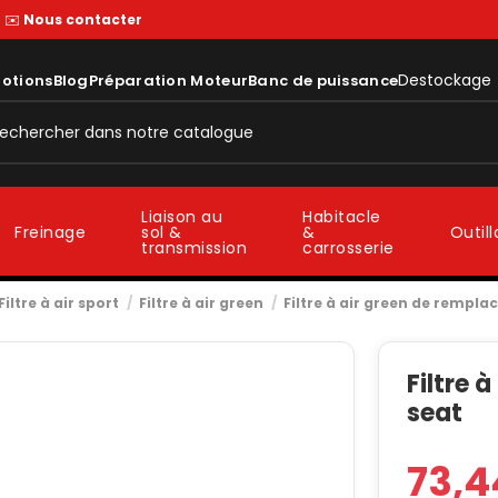
—
✉️
Nous contacter
Destockage
otions
Blog
Préparation Moteur
Banc de puissance
Liaison au
Habitacle
sol &
&
Freinage
Outil
transmission
carrosserie
Filtre à air sport
Filtre à air green
Filtre à air green de rempl
Filtre 
seat
73,4