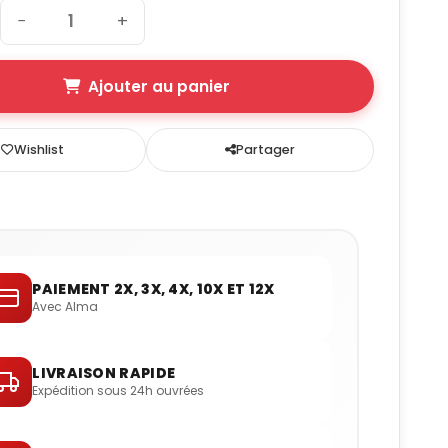
−
+
Ajouter au panier
Wishlist
Partager
RÉF
P563963
PAIEMENT 2X, 3X, 4X, 10X ET 12X
Avec Alma
P563963
LIVRAISON RAPIDE
P563963
Expédition sous 24h ouvrées
P563963