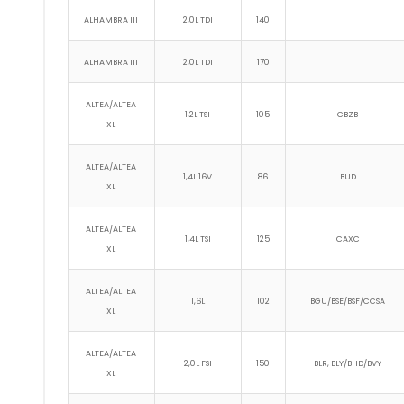
ALHAMBRA III
2,0L TDI
140
ALHAMBRA III
2,0L TDI
170
ALTEA/ALTEA
1,2L TSI
105
CBZB
XL
ALTEA/ALTEA
1,4L 16V
86
BUD
XL
ALTEA/ALTEA
1,4L TSI
125
CAXC
XL
ALTEA/ALTEA
1,6L
102
BGU/BSE/BSF/CCSA
XL
ALTEA/ALTEA
2,0L FSI
150
BLR, BLY/BHD/BVY
XL