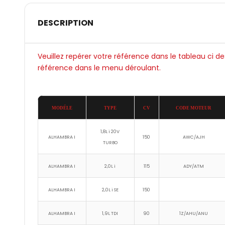
DESCRIPTION
Veuillez repérer votre référence dans le tableau ci d
référence dans le menu déroulant.
MODÉLE
TYPE
CV
CODE MOTEUR
1,8L i 20V
ALHAMBRA I
150
AWC/AJH
TURBO
ALHAMBRA I
2,0L i
115
ADY/ATM
ALHAMBRA I
2,0L i SE
150
ALHAMBRA I
1,9L TDI
90
1Z/AHU/ANU