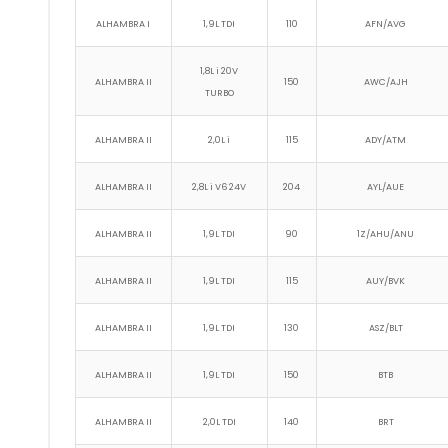
ALHAMBRA I
1,9L TDI
110
AFN/AVG
1,8L i 20V
ALHAMBRA II
150
AWC/AJH
TURBO
ALHAMBRA II
2,0L i
115
ADY/ATM
ALHAMBRA II
2,8L i V6 24V
204
AYL/AUE
ALHAMBRA II
1,9L TDI
90
1Z/AHU/ANU
ALHAMBRA II
1,9L TDI
115
AUY/BVK
ALHAMBRA II
1,9L TDI
130
ASZ/BLT
ALHAMBRA II
1,9L TDI
150
BTB
ALHAMBRA II
2,0L TDI
140
BRT