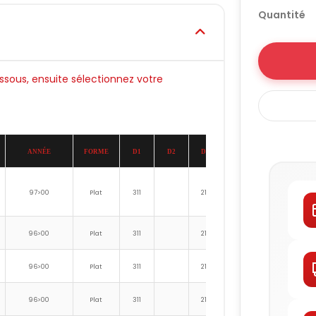
Quantité
essous, ensuite sélectionnez votre
ANNÉE
FORME
D1
D2
D3
D4
HT
FIG
97>00
Plat
311
212
23
1
96>00
Plat
311
212
23
1
96>00
Plat
311
212
23
1
96>00
Plat
311
212
23
1