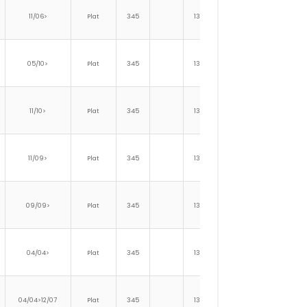
11/06>
Plat
345
139
25
1
05/10>
Plat
345
139
25
1
11/10>
Plat
345
139
25
1
11/09>
Plat
345
139
25
1
09/09>
Plat
345
139
25
1
04/04>
Plat
345
139
25
1
04/04>12/07
Plat
345
139
25
1