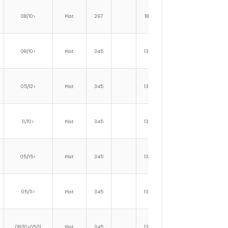
08/10>
Plat
267
186
175
08/10>
Plat
345
139
25
1
05/12>
Plat
345
139
25
1
11/10>
Plat
345
139
25
1
05/15>
Plat
345
139
25
1
05/11>
Plat
345
139
25
1
08/10>05/11
Plat
345
139
25
1