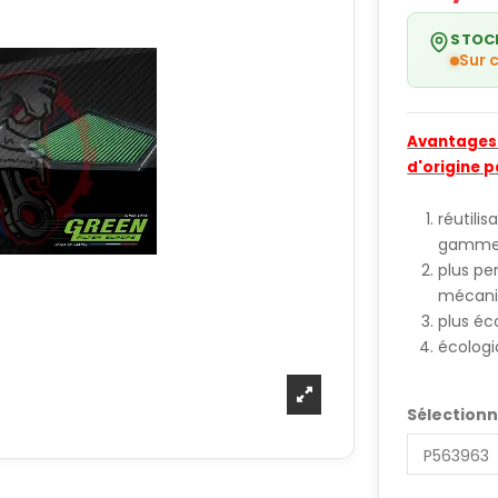
STOC
Sur
Avantages d
d'origine p
réutili
gamme 
plus pe
mécani
plus é
écologi
Sélectionn