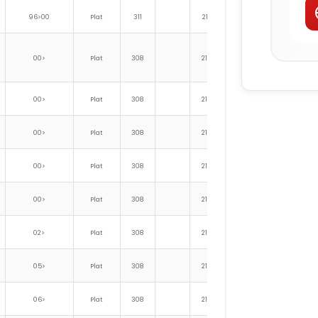
96>00
Plat
311
212
23
1
00>
Plat
308
210
23
1
00>
Plat
308
210
23
1
00>
Plat
308
210
23
1
00>
Plat
308
210
23
1
00>
Plat
308
210
23
1
02>
Plat
308
210
23
1
05>
Plat
308
210
23
1
06>
Plat
308
210
23
1