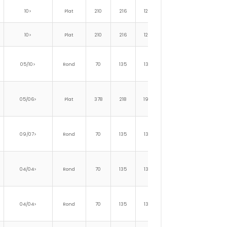
10>
Plat
210
216
124
23
17
10>
Plat
210
216
124
23
17
05/10>
Rond
70
135
135
183
144
05/06>
Plat
378
218
194
23
18
09/07>
Rond
70
135
135
183
144
04/04>
Rond
70
135
135
183
144
04/04>
Rond
70
135
135
183
144