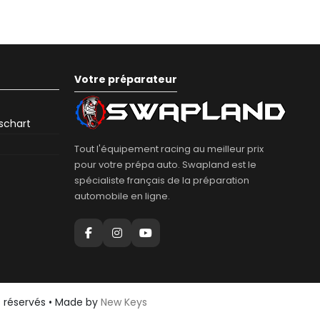
Votre préparateur
eschart
Tout l'équipement racing au meilleur prix
pour votre prépa auto. Swapland est le
spécialiste français de la préparation
automobile en ligne.
s réservés • Made by
New Keys