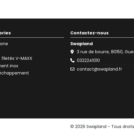
ories
Contactez-nous
icone
Swapland
3 rue de bourre, 80150, Gu
filetés V-MAXX
0322241010
ent inox
contact@swapland.fr
d'échappement
© 2026 Swapland - Tous droit