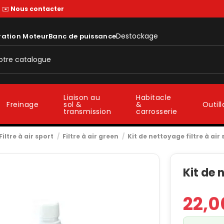
—
✉️
Nous contacter
Destockage
ration Moteur
Banc de puissance
Liaison au
Habitacle
sol &
&
Freinage
Outil
transmission
carrosserie
Filtre à air sport
Filtre à air green
Kit de nettoyage filtre à air
Kit de 
22,0