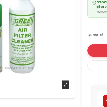
STOC
1 pr
Livrai
Quantité