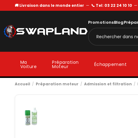
🚚 Livraison dans le monde entier
—
📞 Tel: 03 22 24 10 10
Promotions
Blog
Prépa
Ma
Préparation
Échappement
Voiture
Moteur
Accueil
Préparation moteur
Admission et filtration