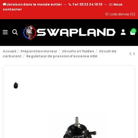
🚚 Livraison dans le monde entier
—
📞 Tel: 03 22 24 10 10
—
✉️
Nous
contacter
Liste d'envie (
0
)
0
Accueil
Préparation moteur
Circuits et fluides
Circuit de
carburant
Regulateur de pression d'essence AEM