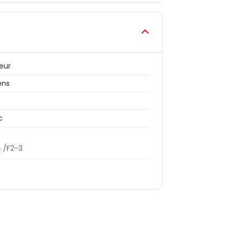
teur
ens
c
4 /F2-3