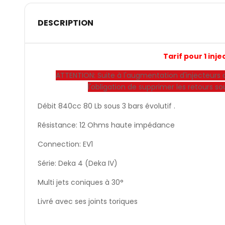
DESCRIPTION
Tarif pour 1 inje
ATTENTION: Suite à l'augmentation d'injecteu
l'obligation de supprimer les retours sou
Débit 840cc 80 Lb sous 3 bars évolutif .
Résistance: 12 Ohms haute impédance
Connection: EV1
Série: Deka 4 (Deka IV)
Multi jets coniques à 30°
Livré avec ses joints toriques