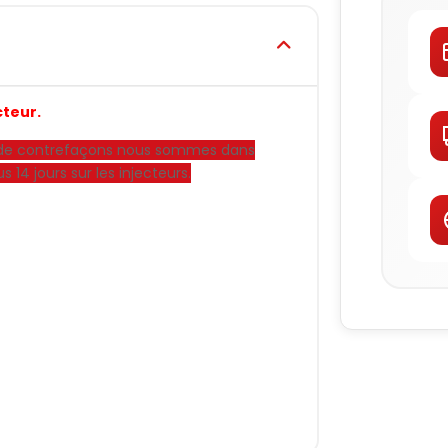
cteur.
rs de contrefaçons nous sommes dans
s 14 jours sur les injecteurs.