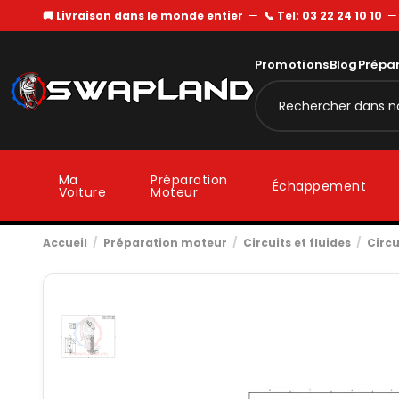
🚚 Livraison dans le monde entier
—
📞 Tel: 03 22 24 10 10
Promotions
Blog
Prépa
Ma
Préparation
Échappement
Voiture
Moteur
Accueil
Préparation moteur
Circuits et fluides
Circu