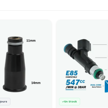
jours
En Stock