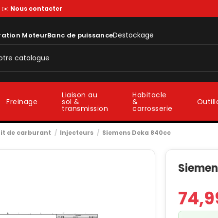
—
✉️
Nous contacter
Destockage
ration Moteur
Banc de puissance
Liaison au
Habitacle
sol &
&
Freinage
Outil
transmission
carrosserie
it de carburant
Injecteurs
Siemens Deka 840cc
Siemen
74,9