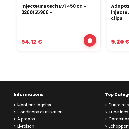
Injecteur Bosch EV1 450 cc -
Adapta
0280155968 -
injecte
clips
54,12 €
9,20 
Informations
Top Catég
Mentions légales
Durite sil
Conditions d'utilisation
Tube inox
A propos
Combinés 
Livraison
Échappem