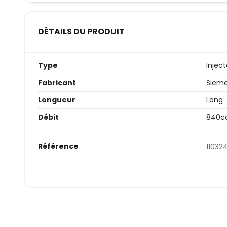
DÉTAILS DU PRODUIT
Type
Injec
Fabricant
Siem
Longueur
Long
Débit
840c
Référence
11032