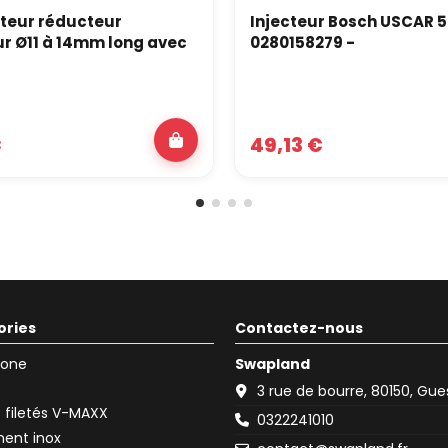
teur réducteur
Injecteur Bosch USCAR 5
ur Ø11 à 14mm long avec
0280158279 -
€
49,13 €
ories
Contactez-nous
icone
Swapland
3 rue de bourre, 80150, Gu
filetés V-MAXX
0322241010
ent inox