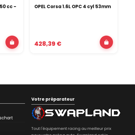
50 cc -
OPEL Corsa 1.6L OPC 4 cyl 53mm
In
02
428,39 €
3
Votre préparateur
eschart
Tout l'équipement racing au meilleur prix