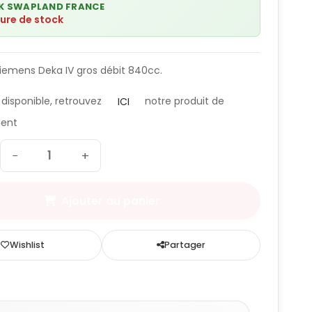
K SWAPLAND FRANCE
ure de stock
Siemens Deka IV gros débit 840cc.
 disponible, retrouvez
notre produit de
ICI
ent
−
+
Ajouter au panier
Wishlist
Partager