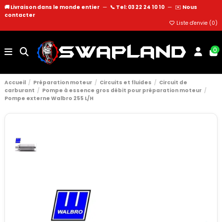
🚚 Livraison dans le monde entier
—
📞 Tel: 03 22 24 10 10
—
✉️
Nous
contacter
Liste d'envie (
0
)
0
Accueil
Préparation moteur
Circuits et fluides
Circuit de
carburant
Pompe à essence gros débit pour préparation moteur
Pompe externe Walbro 255 L/H