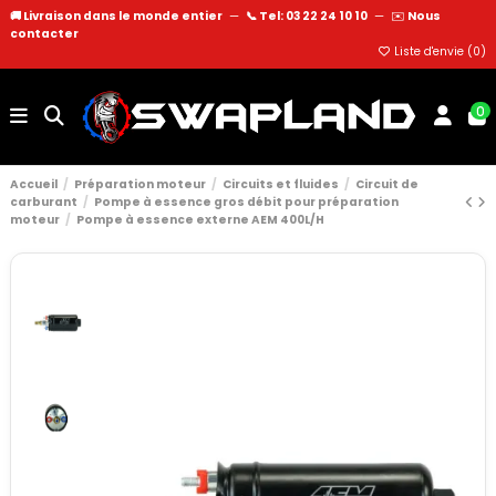
🚚 Livraison dans le monde entier
—
📞 Tel: 03 22 24 10 10
—
✉️
Nous
contacter
Liste d'envie (
0
)
0
Accueil
Préparation moteur
Circuits et fluides
Circuit de
carburant
Pompe à essence gros débit pour préparation
moteur
Pompe à essence externe AEM 400L/H