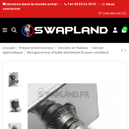
🚚 Livraison dans le monde entier
—
📞 Tel: 03 22 24 10 10
—
✉️
Nous
contacter
Liste d'envie (
0
)
0
Accueil
Préparation moteur
Circuits et fluides
Circuit
hydraulique
Récupérateur d'huile aluminium 3L avec reniflard