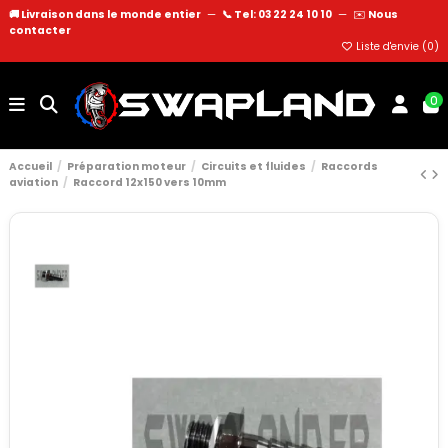
🚚 Livraison dans le monde entier
—
📞 Tel: 03 22 24 10 10
—
✉️
Nous
contacter
Liste d'envie (
0
)
0
Accueil
Préparation moteur
Circuits et fluides
Raccords
aviation
Raccord 12x150 vers 10mm