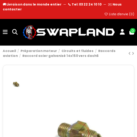
🚚 Livraison dans le monde entier
—
📞 Tel: 03 22 24 10 10
—
✉️
Nous
contacter
Liste d'envie (
0
)
0
Accueil
Préparation moteur
Circuits et fluides
Raccords
aviation
Raccord acier galvanisé 14x150 vers dash6