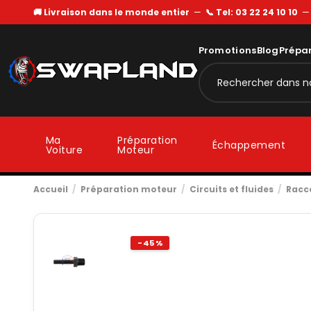
🚚 Livraison dans le monde entier
—
📞 Tel: 03 22 24 10 10
Promotions
Blog
Prépa
Ma
Préparation
Échappement
Voiture
Moteur
Accueil
Préparation moteur
Circuits et fluides
Racc
-45%