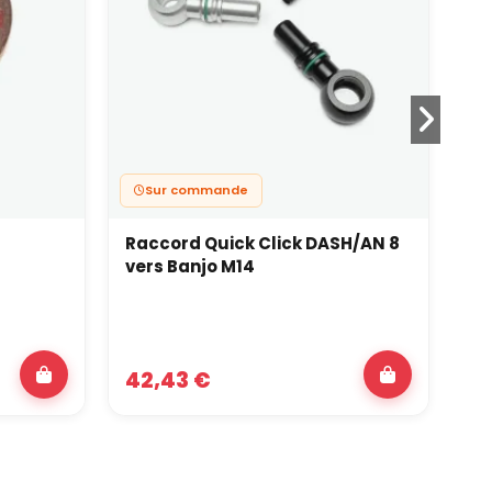
Sur commande
Raccord Quick Click DASH/AN 8
Ra
vers Banjo M14
da
AN
42,43 €
12