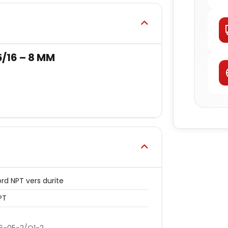
/16 – 8 MM
rd NPT vers durite
PT
6-05-2/Q1-2