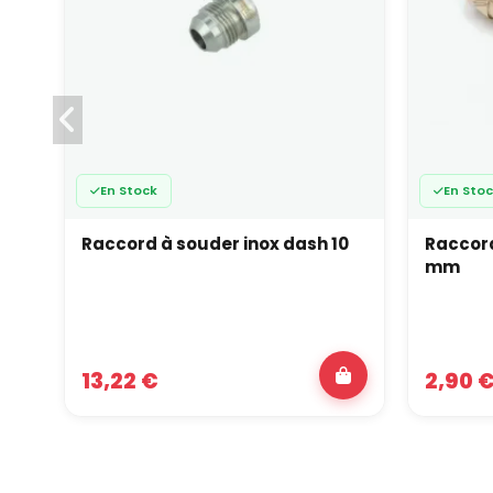
En Stock
En Sto
Raccord à souder inox dash 10
Raccord
mm
13,22 €
2,90 