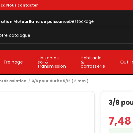
—
✉️
Nous contacter
Destockage
ration Moteur
Banc de puissance
Liaison au
Habitacle
sol &
&
Freinage
Outil
transmission
carrosserie
ords aviation
3/8 pour durite 5/16 ( 8 mm )
3/8 pou
7,48