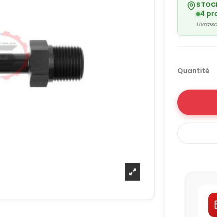
STOC
4 pr
Livrai
Quantité