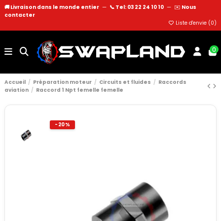
🚚 Livraison dans le monde entier
—
📞 Tel: 03 22 24 10 10
—
✉️
Nous
contacter
Liste d'envie (
0
)
0
Accueil
Préparation moteur
Circuits et fluides
Raccords
aviation
Raccord 1 Npt femelle femelle
-20%