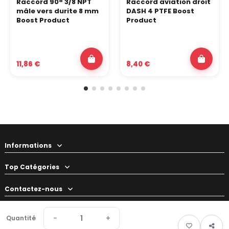
Raccord 90° 3/8 NPT
Raccord aviation droit
mâle vers durite 8 mm
DASH 4 PTFE Boost
Boost Product
Product
11,86 €
8,40 €
Informations
Top Catégories
Contactez-nous
Votre préparateur
−
+
Quantité