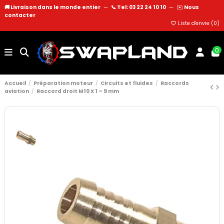
🚚 Livraison dans le monde entier
—
📞 Tel: 03 22 24 10 10
—
✉️
Nous
contacter
Liste d'envie (
0
)
0
Accueil
Préparation moteur
Circuits et fluides
Raccords
aviation
Raccord droit M10 X 1 – 9 mm