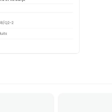
88/Q2-2
duits