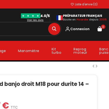
Liste d'envie (
0
)
4.0/5
★
★
★
★
PRÉPARATEUR FRANÇAIS
Basée en
Picardie
depuis
2005
Voir les avis
0
Connexion
Kit
Reprog
Banc
lage
Manomètre
turbo
moteur
puis
 banjo droit M18 pour durite 14 –
7 €
TTC