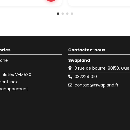
ories
Contactez-nous
icone
Swapland
3 rue de bourre, 80150, Gu
filetés V-MAXX
0322241010
ent inox
contact@swapland.fr
d'échappement