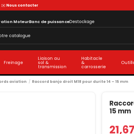
—
✉️
Nous contacter
Destockage
ration Moteur
Banc de puissance
Liaison au
Habitacle
sol &
&
Freinage
Outil
transmission
carrosserie
ords aviation
Raccord banjo droit M18 pour durite 14 – 15 mm
Raccord
15 mm
21,6