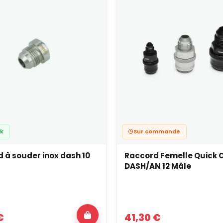
ck
Sur commande
 à souder inox dash 10
Raccord Femelle Quick C
DASH/AN 12 Mâle
€
41,30 €