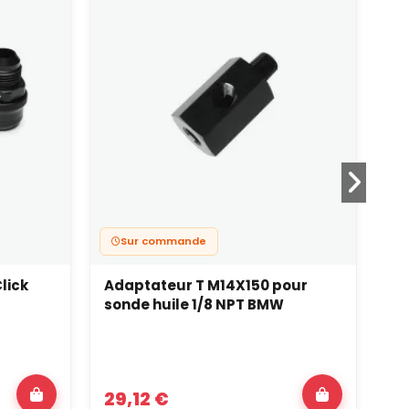
Sur commande
lick
Adaptateur T M14X150 pour
Ra
sonde huile 1/8 NPT BMW
ve
Pr
29,12 €
16