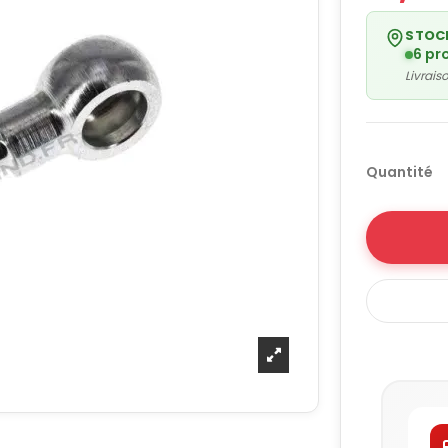
STOC
6 pr
Livrai
Quantité