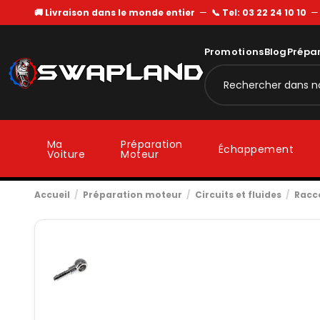
🚚 Livraison dans le monde entier
—
📞 Tel: 03 22 24 10 10
Promotions
Blog
Prépa
Ma
Préparation
Échappement
Voiture
Moteur
Accueil
Préparation moteur
Circuits et fluides
Racc