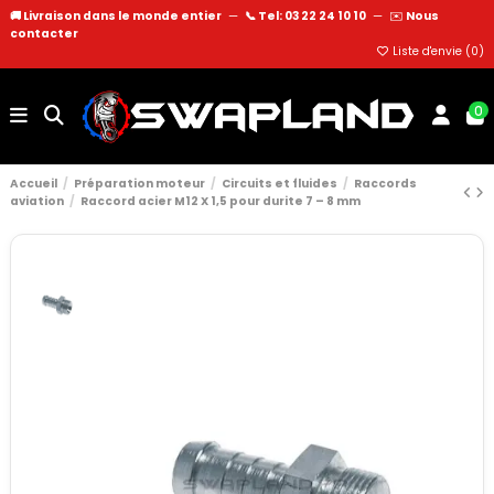
🚚 Livraison dans le monde entier
—
📞 Tel: 03 22 24 10 10
—
✉️
Nous
contacter
Liste d'envie (
0
)
0
Accueil
Préparation moteur
Circuits et fluides
Raccords
aviation
Raccord acier M12 X 1,5 pour durite 7 – 8 mm