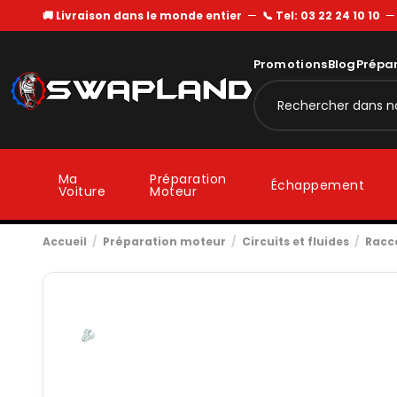
🚚 Livraison dans le monde entier
—
📞 Tel: 03 22 24 10 10
Promotions
Blog
Prépa
Ma
Préparation
Échappement
Voiture
Moteur
Accueil
Préparation moteur
Circuits et fluides
Racc