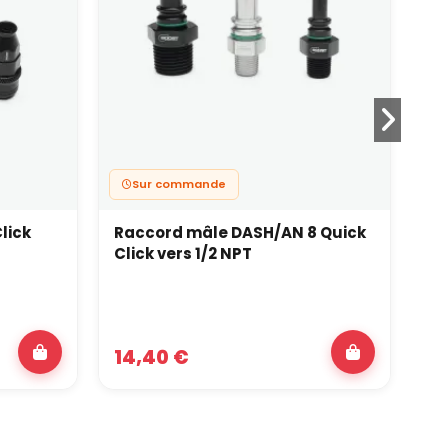
Sur commande
lick
Raccord mâle DASH/AN 8 Quick
Ra
Click vers 1/2 NPT
14,40 €
2