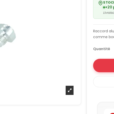
STOC
+20 
Livrai
Raccord al
comme bou
Quantité