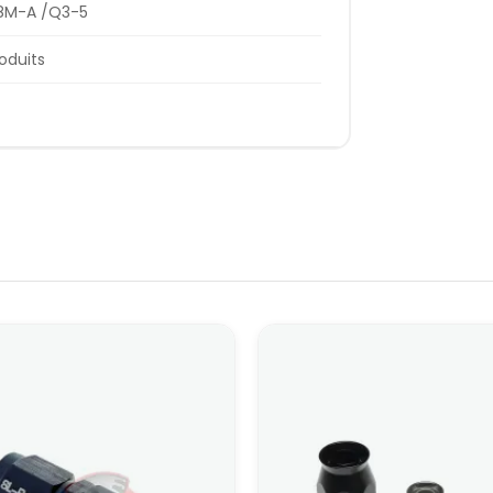
8M-A /Q3-5
roduits