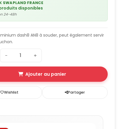
K SWAPLAND FRANCE
produits disponibles
son 24-48h
uminium dash8 AN8 à souder, peut également servir
chon.
−
+
Ajouter au panier
Wishlist
Partager