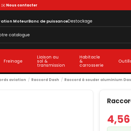
—
✉️
Nous contacter
Destockage
ration Moteur
Banc de puissance
Liaison au
Habitacle
sol &
&
Freinage
Outil
transmission
carrosserie
ords aviation
Raccord Dash
Raccord à souder aluminium Das
Raccor
4,56