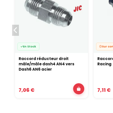
En Stock
Sur co
Raccord réducteur droit
Raccord
mâle/mâle dash4 AN4 vers
Racing
Dash6 AN6 acier
7,06 €
7,11 €