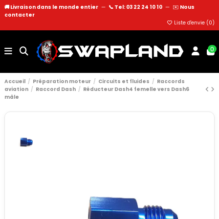
🚚 Livraison dans le monde entier
—
📞 Tel: 03 22 24 10 10
—
✉️
Nous
contacter
Liste d'envie (
0
)
0
Accueil
Préparation moteur
Circuits et fluides
Raccords
aviation
Raccord Dash
Réducteur Dash4 femelle vers Dash6
mâle