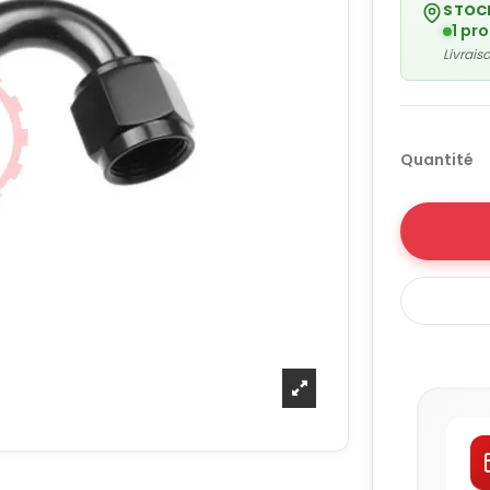
STOC
1 pr
Livrai
Quantité