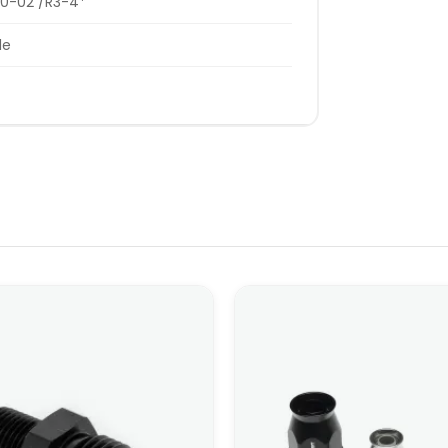
10-02 /R3-4*
le