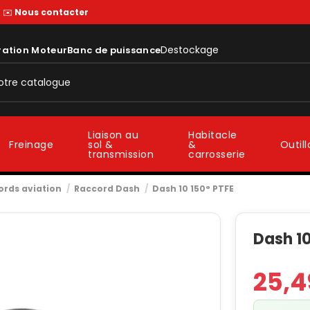
—
✉️
Nous contacter
Destockage
ration Moteur
Banc de puissance
Liaison au
Habitacle
sol &
&
Freinage
Outil
transmission
carrosserie
ords aviation
Raccord Dash
Dash 10 150° PTFE
Dash 10
25,4