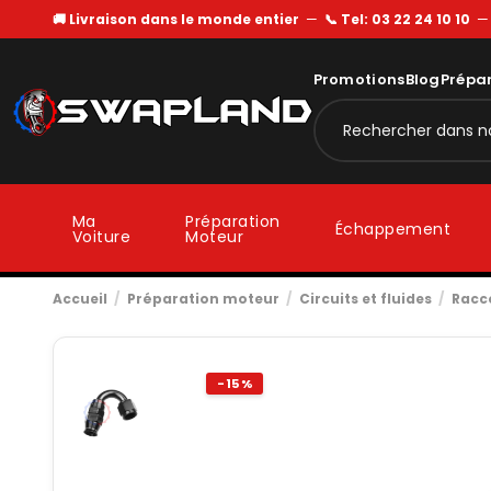
🚚 Livraison dans le monde entier
—
📞 Tel: 03 22 24 10 10
Promotions
Blog
Prépa
Ma
Préparation
Échappement
Voiture
Moteur
Accueil
Préparation moteur
Circuits et fluides
Racc
-15%