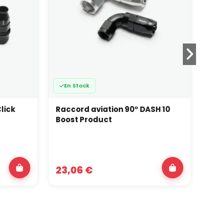
En Stock
lick
Raccord aviation 90° DASH 10
Ra
Boost Product
Cl
23,06 €
13