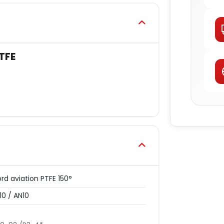
PTFE
rd aviation PTFE 150°
10 / AN10