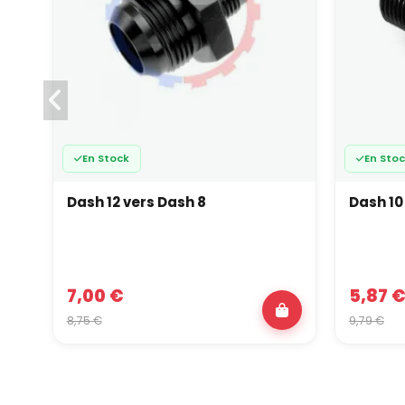
En Stock
En Sto
Dash 12 vers Dash 8
Dash 10
7,00 €
5,87 
8,75 €
9,79 €