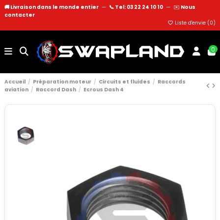
🚚 Livraison dans le monde entier
—
📞 Tel: 03 22 24 10 10
—
✉️
Nous
contacter
Liste d'envie (
0
)
0
Accueil
Préparation moteur
Circuits et fluides
Raccords
aviation
Raccord Dash
Ecrous Dash 4