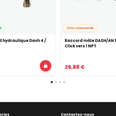
ck
Sur commande
 hydraulique Dash 4 /
Raccord mâle DASH/AN 1
Click vers 1 NPT
€
29,88 €
ories
Contactez-nous