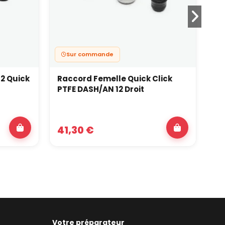
Sur commande
2 Quick
Raccord Femelle Quick Click
Da
PTFE DASH/AN 12 Droit
41,30 €
17
Votre préparateur