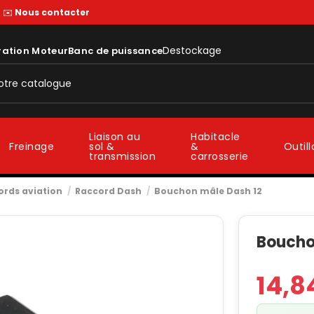
—
✉️
Nous contacter
Destockage
ration Moteur
Banc de puissance
Liaison au
Habitacle
sol &
&
Freinage
Outil
transmission
carrosserie
ords aviation
Raccord Dash
Bouchon mâle Dash 12
Boucho
14,8