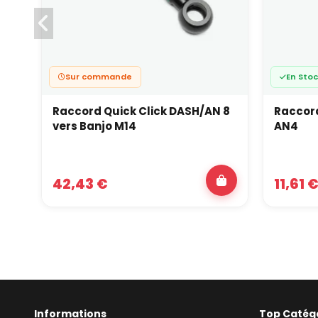
Sur commande
En Sto
Raccord Quick Click DASH/AN 8
Raccord
vers Banjo M14
AN4
42,43 €
11,61 
Informations
Top Catég