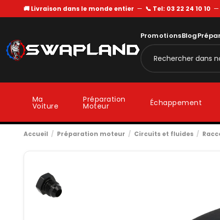
🚚 Livraison dans le monde entier
—
📞 Tel: 03 22 24 10 10
Promotions
Blog
Prépa
Ma
Préparation
Échappement
Voiture
Moteur
Accueil
Préparation moteur
Circuits et fluides
Racc