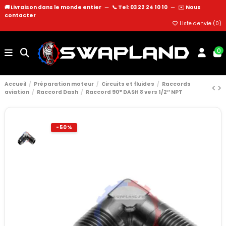
🚚 Livraison dans le monde entier
—
📞 Tel: 03 22 24 10 10
—
✉️
Nous
contacter
Liste d'envie (
0
)
0
Accueil
Préparation moteur
Circuits et fluides
Raccords
aviation
Raccord Dash
Raccord 90° DASH 8 vers 1/2’’ NPT
-50%