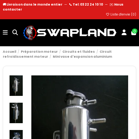
🚚 Livraison dans le monde entier
—
📞 Tel: 03 22 24 10 10
—
✉️
Nous
contacter
Liste d'envie (
0
)
0
Accueil
Préparation moteur
Circuits et fluides
Circuit
refroidissement moteur
Mini vase d'expansion aluminium