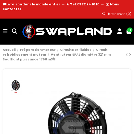
🚚 Livraison dans le monde entier
—
📞 Tel: 03 22 24 10 10
—
✉️
Nous
contacter
Liste d'envie (
0
)
0
Accueil
Préparation moteur
Circuits et fluides
Circuit
refroidissement moteur
Ventilateur SPAL diamètre 321 mm
Soufflant puissance 1750 m3/h