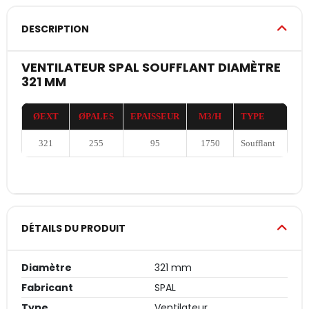
DESCRIPTION
VENTILATEUR SPAL SOUFFLANT DIAMÈTRE
321 MM
ØEXT
ØPALES
EPAISSEUR
M3/H
TYPE
321
255
95
1750
Soufflant
DÉTAILS DU PRODUIT
Diamètre
321 mm
Fabricant
SPAL
Type
Ventilateur