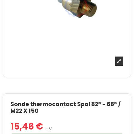
Sonde thermocontact Spal 82° - 68° /
M22 X 150
15,46 €
TTC