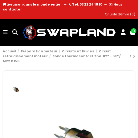
🚚 Livraison dans le monde entier
—
📞 Tel: 03 22 24 10 10
—
✉️
Nous
contacter
Liste d'envie (
0
)
0
Accueil
Préparation moteur
Circuits et fluides
Circuit
refroidissement moteur
Sonde thermocontact Spal 82° - 68° /
M22 X 150