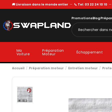
🚚 Livraison dans le monde entier
—
📞 Tel: 03 22 24 10 10
Promotions
Blog
Prépa
Ma
Préparation
Échappement
Voiture
Moteur
Accueil
Préparation moteur
Entretien moteur
Prote