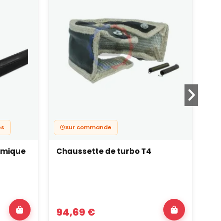
es
Sur commande
ermique
Chaussette de turbo T4
Ch
94,69 €
89