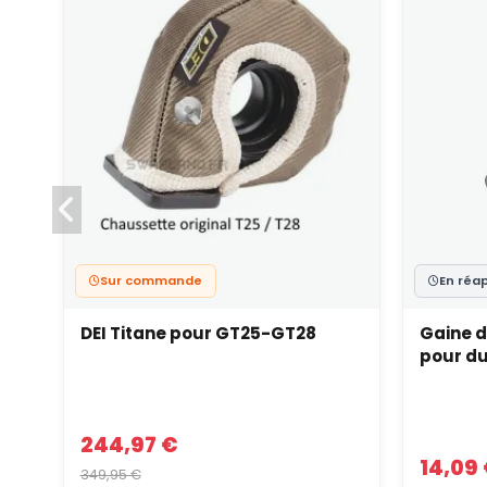
Sur commande
En réa
DEI Titane pour GT25-GT28
Gaine d
pour du
244,97 €
14,09
349,95 €