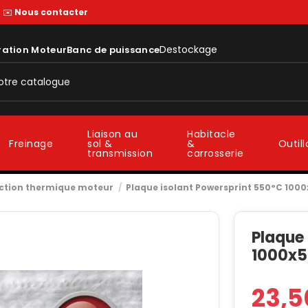
—
✉️
Nous contacter
Destockage
ration Moteur
Banc de puissance
Liaison au
Habitacle
sol &
&
Freinage
Outil
transmission
carrosserie
ction thermique moteur
Plaque isolant Powersprint 550°C 10
Plaque
1000x
23,5