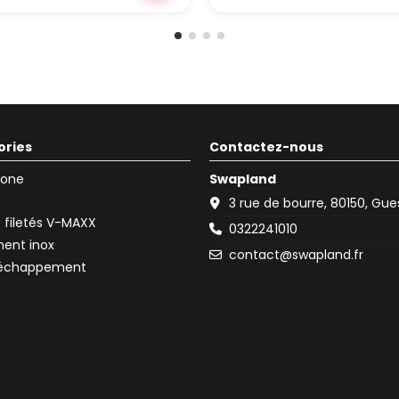
ories
Contactez-nous
icone
Swapland
3 rue de bourre, 80150, Gu
filetés V-MAXX
0322241010
ent inox
contact@swapland.fr
d'échappement