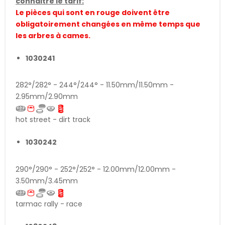
connaitre le tarif:
Le pièces qui sont en rouge doivent être
obligatoirement changées en même temps que
les arbres à cames.
1030241
282°/282° - 244°/244° - 11.50mm/11.50mm -
2.95mm/2.90mm
hot street - dirt track
1030242
290°/290° - 252°/252° - 12.00mm/12.00mm -
3.50mm/3.45mm
tarmac rally - race