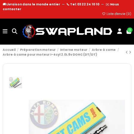
🚚 Livraison dans le monde entier
—
📞 Tel: 03 22 24 10 10
—
✉️
Nous
contacter
Liste d'envie (
0
)
0
Accueil
Préparation moteur
Interne moteur
Arbre à came
Arbre à came pour moteur I-4cyl 2.0L 8v DOHC (DT/DT)