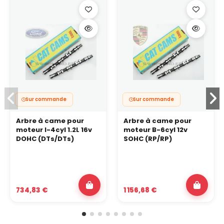
Sur commande
Sur commande
Arbre à came pour
Arbre à came pour
moteur I-4cyl 1.2L 16v
moteur B-6cyl 12v
DOHC (DTs/DTs)
SOHC (RP/RP)
734,83 €
1 156,68 €