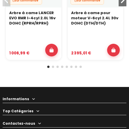
Sur commande
Sur commande
Arbre à came LANCER
Arbre à came pour
EVO 8MR I-4cyl 2.0L 16v
moteur V-6cyl 2.4L 30v
DOHC (RPRH/RPRH)
DOHC (DTH/DTH)
1 006,99 €
2 395,01 €
Informations
Top Catégories
Contactez-nous