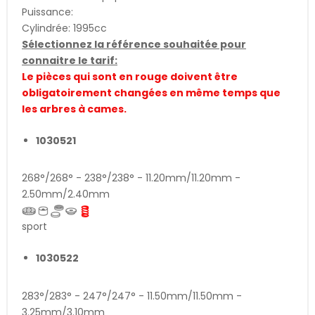
Puissance:
Cylindrée: 1995cc
Sélectionnez la référence souhaitée pour
connaitre le tarif:
Le pièces qui sont en rouge doivent être
obligatoirement changées en même temps que
les arbres à cames.
1030521
268°/268° - 238°/238° - 11.20mm/11.20mm -
2.50mm/2.40mm
sport
1030522
283°/283° - 247°/247° - 11.50mm/11.50mm -
3.25mm/3.10mm