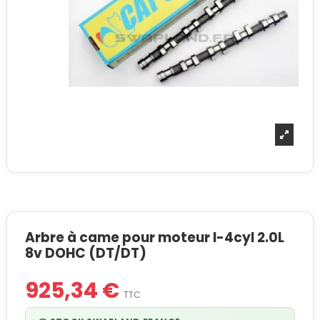
Arbre à came pour moteur I-4cyl 2.0L
8v DOHC (DT/DT)
925,34 €
TTC