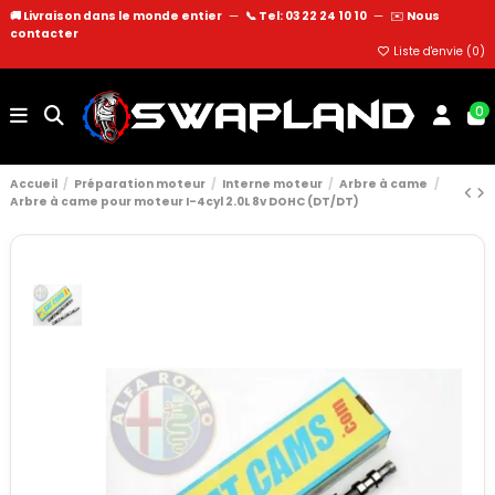
🚚 Livraison dans le monde entier
—
📞 Tel: 03 22 24 10 10
—
✉️
Nous
contacter
Liste d'envie (
0
)
0
Accueil
Préparation moteur
Interne moteur
Arbre à came
Arbre à came pour moteur I-4cyl 2.0L 8v DOHC (DT/DT)