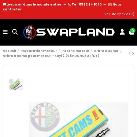
🚚 Livraison dans le monde entier
—
📞 Tel: 03 22 24 10 10
—
✉️
Nous
contacter
Liste d'envie (
0
)
0
Accueil
Préparation moteur
Interne moteur
Arbre à came
Arbre à came pour moteur I-4cyl 2.0L 8v DOHC (DT/DT)