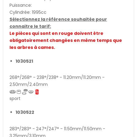
Puissance:
Cylindrée: 1995cc
Sélectionnez la référence souhaitée pour
connaitre le tarif:
Le pièces qui sont en rouge doivent être
obligatoirement changées en même temps que
les arbres à cames.
1030521
268°/268° - 238°/238° - 11.20mm/11.20mm -
2.50mm/2.40mm
sport
1030522
283°/283° - 247°/247° - 11.50mm/11.50mm -
3.25mm/3.10mm