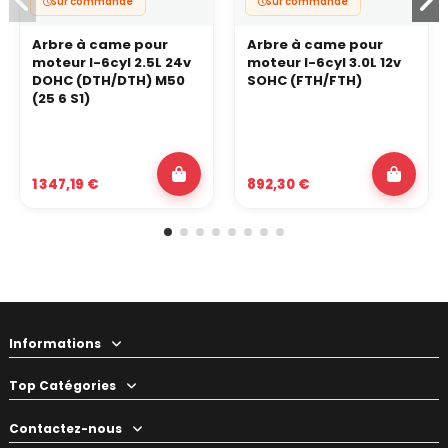
Sur commande
Sur commande
Arbre à came pour
Arbre à came pour
moteur I-6cyl 2.5L 24v
moteur I-6cyl 3.0L 12v
DOHC (DTH/DTH) M50
SOHC (FTH/FTH)
(25 6 S1)
1 347,19 €
892,30 €
Informations
Top Catégories
Contactez-nous