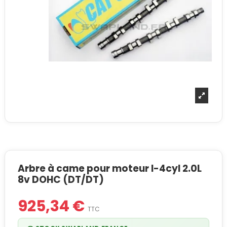
Arbre à came pour moteur I-4cyl 2.0L
8v DOHC (DT/DT)
925,34 €
TTC