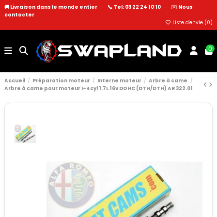
🚚 Livraison dans le monde entier
—
📞 Tel: 03 22 24 10 10
—
✉️
Nous
contacter
Liste d'envie (
0
)
0
Accueil
Préparation moteur
Interne moteur
Arbre à came
Arbre à came pour moteur I-4cyl 1.7L 16v DOHC (DTH/DTH) AR 322.01