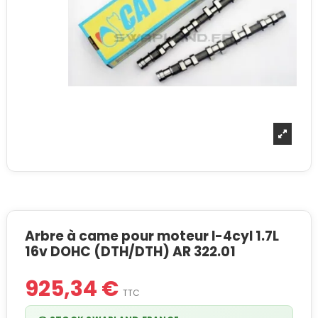
Arbre à came pour moteur I-4cyl 1.7L
16v DOHC (DTH/DTH) AR 322.01
925,34 €
TTC