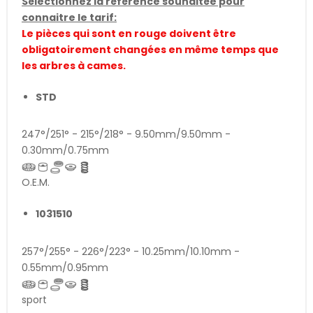
Sélectionnez la référence souhaitée pour
connaitre le tarif:
Le pièces qui sont en rouge doivent être
obligatoirement changées en même temps que
les arbres à cames.
STD
247°/251° - 215°/218° - 9.50mm/9.50mm -
0.30mm/0.75mm
O.E.M.
1031510
257°/255° - 226°/223° - 10.25mm/10.10mm -
0.55mm/0.95mm
sport