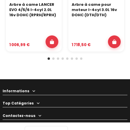
Arbre à came LANCER
Arbre à came pour
EVO 4/5/6 I-4cyl 2.0L
moteur I-4cyl 3.0L 16v
16v DOHC (RPRH/RPRH)
DOHC (DTH/DTH)
1 006,99 €
1 718,50 €
Informations
Top Catégories
Contactez-nous
Votre préparateur