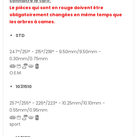
connaitre le tarif:
Le pièces qui sont en rouge doivent être
obligatoirement changées en même temps que
les arbres à cames.
STD
247°/251° - 215°/218° - 9.50mm/9.50mm -
0.30mm/0.75mm
O.E.M.
1031510
257°/255° - 226°/223° - 10.25mm/10.10mm -
0.55mm/0.95mm
sport