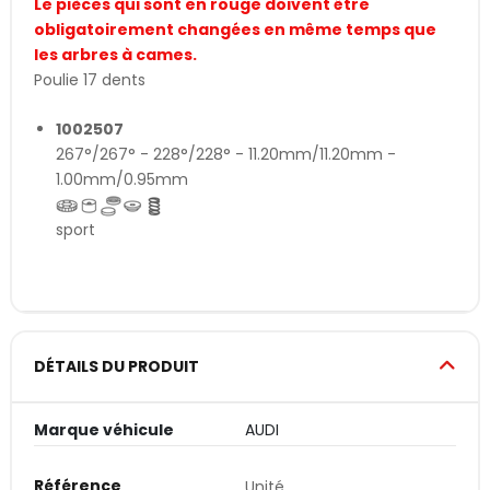
Le pièces qui sont en rouge doivent être
obligatoirement changées en même temps que
les arbres à cames.
Poulie 17 dents
1002507
267°/267° - 228°/228° - 11.20mm/11.20mm -
1.00mm/0.95mm
sport
DÉTAILS DU PRODUIT
Marque véhicule
AUDI
Référence
Unité