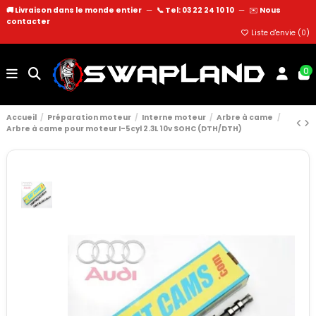
🚚 Livraison dans le monde entier
—
📞 Tel: 03 22 24 10 10
—
✉️
Nous
contacter
Liste d'envie (
0
)
0
Accueil
Préparation moteur
Interne moteur
Arbre à came
Arbre à came pour moteur I-5cyl 2.3L 10v SOHC (DTH/DTH)