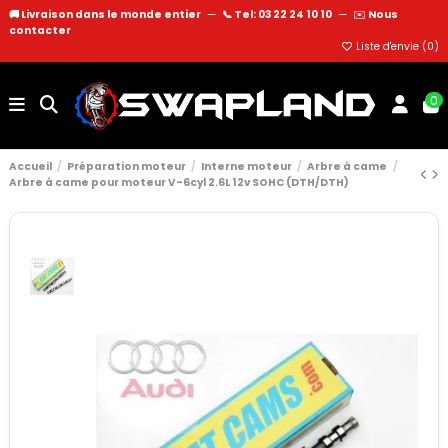
🚚 Livraison dans le monde entier
—
📞 Tel: 03 22 24 10 10
—
✉️
Nous
contacter
Liste d'envie (
0
)
0
Accueil
Préparation moteur
Interne moteur
Arbre à came
Arbre à came pour moteur V-6cyl 2.6L 12v SOHC (DTH/DTH)