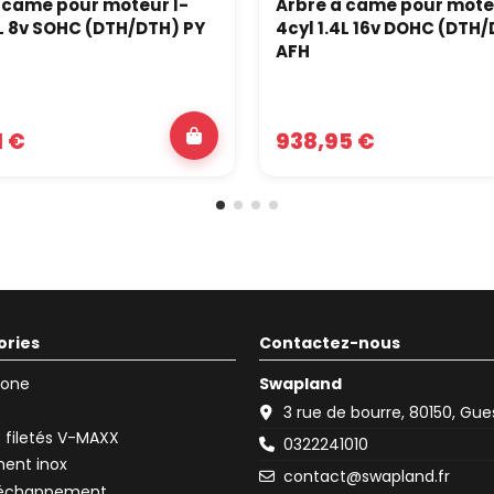
 came pour moteur I-
Arbre à came pour mote
3L 8v SOHC (DTH/DTH) PY
4cyl 1.4L 16v DOHC (DTH
AFH
1 €
938,95 €
ories
Contactez-nous
icone
Swapland
3 rue de bourre, 80150, Gu
filetés V-MAXX
0322241010
ent inox
contact@swapland.fr
d'échappement