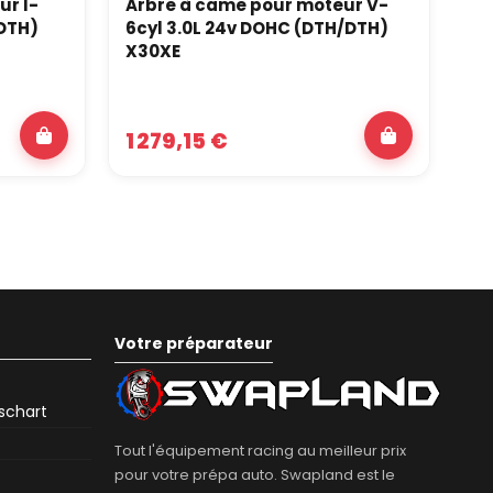
ur I-
Arbre à came pour moteur V-
Ar
/DTH)
6cyl 3.0L 24v DOHC (DTH/DTH)
4c
X30XE
1 279,15 €
81
Votre préparateur
eschart
Tout l'équipement racing au meilleur prix
pour votre prépa auto. Swapland est le