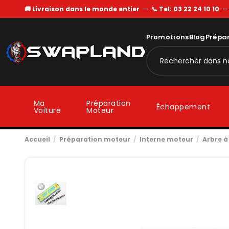
🚚 Livraison dans le monde entier
—
📞 Tel: 03 22 24 10 10
Promotions
Blog
Prépa
Ma
Préparation
Échappement
Voiture
Moteur
Accueil
Préparation moteur
Interne moteur
Arbre 