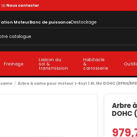
—
✉️
Nous contacter
Destockage
ration Moteur
Banc de puissance
Liaison au
Habitacle
sol &
&
Freinage
Outil
transmission
carrosserie
à came
Arbre à came pour moteur I-4cyl 1.9L 16v DOHC (RPRH/RP
Arbre à
DOHC (
979,