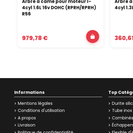
Arbre à came pour moteur I-
Arbre à
4cyl 1.6L 16v DOHC (RPRH/RPRH)
4cyl 1.
R56
979,78 €
360,6
Informations
Top Catég
Mentions légales
Durite sil
Conditions d'utilisation
Tube inox
A propos
Combinés 
Livraison
Échappem
Politique de confidentialité
Flexible 