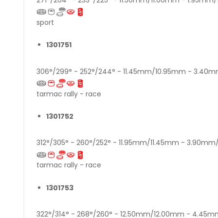
sport
1301751
306°/299° - 252°/244° - 11.45mm/10.95mm - 3.4
tarmac rally - race
1301752
312°/305° - 260°/252° - 11.95mm/11.45mm - 3.90m
tarmac rally - race
1301753
322°/314° - 268°/260° - 12.50mm/12.00mm - 4.4