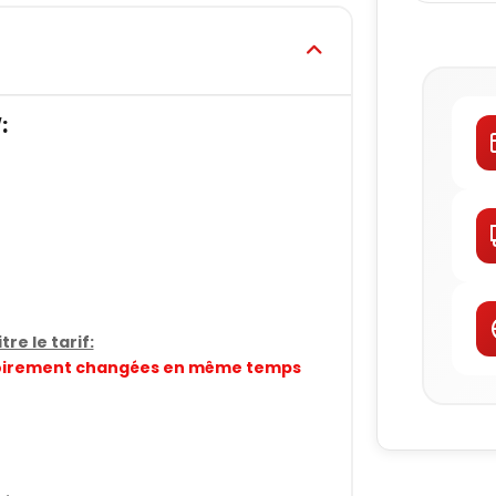
:
re le tarif:
gatoirement changées en même temps