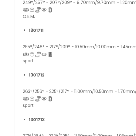
249°/257° - 207°/209° - 9.70mm/9.70mm - 1.20
O.E.M.
1301711
255°/248° - 217°/209° - 10.50mm/10.00mm - 1.45
sport
1301712
263°/256° - 225°/217° - 11.00mm/10.50mm - 1.70m
sport
1301713
271°/264° - 233°/225° - 11.50mm/11.00mm - 1.95mm