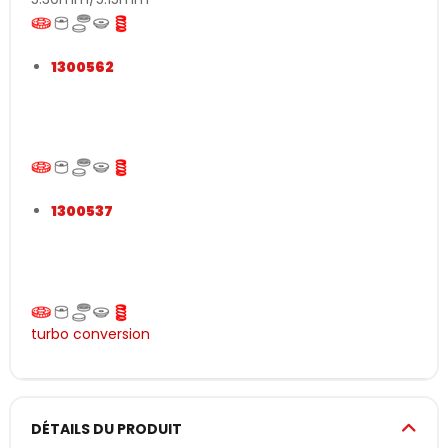
1300562
334°/330° - 284°/280° - 12.40mm/12.40mm -
5.75mm/5.65mm
1300537
292°/270° - 247°/233° - 11.55mm/10.85mm -
2.60mm/1.05mm
turbo conversion
DÉTAILS DU PRODUIT