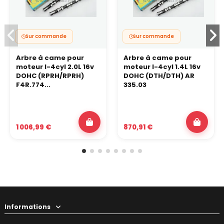
Sur commande
Sur commande
Arbre à came pour
Arbre à came pour
moteur I-4cyl 2.0L 16v
moteur I-4cyl 1.4L 16v
DOHC (RPRH/RPRH)
DOHC (DTH/DTH) AR
F4R.774...
335.03
1 006,99 €
870,91 €
Informations