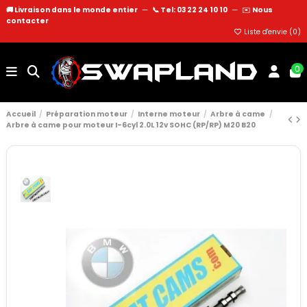
🚚 Livraison dans le monde entier
—
📞 Tel: 03 22 24 10 10
—
✉️
Nous
contacter
Liste d'envie (
0
)
0
Accueil
Préparation moteur
Interne moteur
Arbre à came
Arbre à came pour moteur I-6cyl 2.0L 12v SOHC (RP/RP) M20 B20