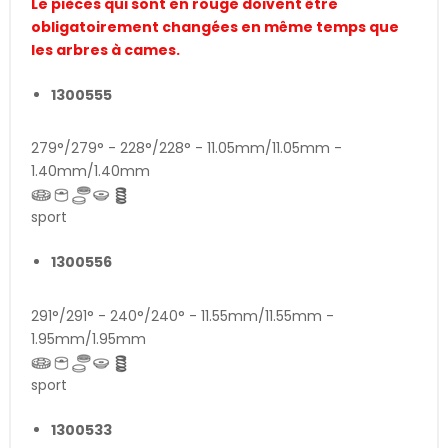
Le pièces qui sont en rouge doivent être
obligatoirement changées en même temps que
les arbres à cames.
1300555
279°/279° - 228°/228° - 11.05mm/11.05mm -
1.40mm/1.40mm
sport
1300556
291°/291° - 240°/240° - 11.55mm/11.55mm -
1.95mm/1.95mm
sport
1300533