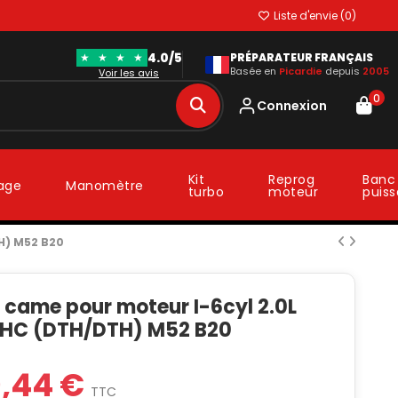
Liste d'envie (
0
)
4.0/5
★
★
★
★
PRÉPARATEUR FRANÇAIS
Basée en
Picardie
depuis
2005
Voir les avis
0
Connexion
Kit
Reprog
Banc
lage
Manomètre
turbo
moteur
puis
H) M52 B20
 came pour moteur I-6cyl 2.0L
HC (DTH/DTH) M52 B20
9,44 €
TTC