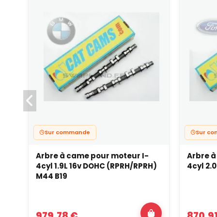
Sur commande
Sur c
Arbre à came pour moteur I-
Arbre à
4cyl 1.9L 16v DOHC (RPRH/RPRH)
4cyl 2.
M44 B19
979,78 €
870,9