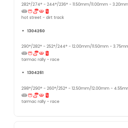
282°/274° - 244°/236° - 11.50mm/11.00mm - 3.20
hot street - dirt track
1304260
290°/282° - 252°/244° - 12.00mm/11.50mm - 3.75
tarmac rally - race
1304261
298°/290° - 260°/252° - 12.50mm/12.00mm - 4.5
tarmac rally - race