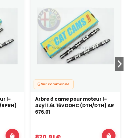
Sur commande
ur I-
Arbre à came pour moteur I-
Ar
H/RPRH)
4cyl 1.6L 16v DOHC (DTH/DTH) AR
4c
676.01
DH
870,91 €
87