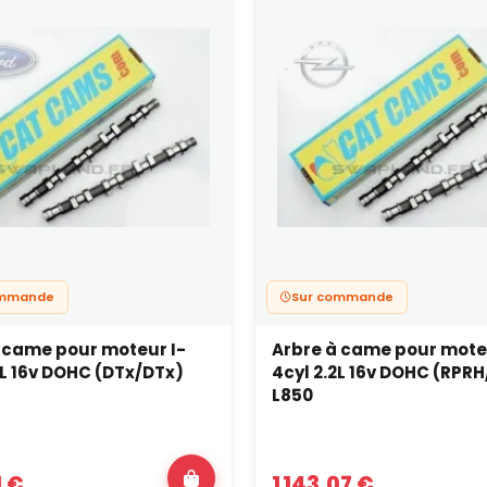
ommande
Sur commande
 came pour moteur I-
Arbre à came pour mote
0L 16v DOHC (DTx/DTx)
4cyl 2.2L 16v DOHC (RPR
L850
1 €
1 143,07 €