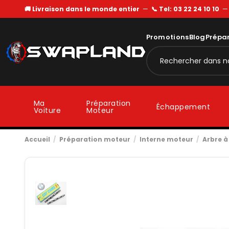
🚚 Livraison dans le monde entier
—
📞 Tel: 03 22 24 10 10
Promotions
Blog
Prépa
Ma
Préparation
Échappement
Voiture
Moteur
Accueil
Préparation moteur
Interne moteur
Arbre 