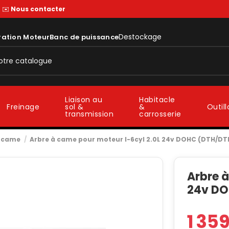
—
✉️
Nous contacter
Destockage
ration Moteur
Banc de puissance
Liaison au
Habitacle
sol &
&
Freinage
Outil
transmission
carrosserie
à came
Arbre à came pour moteur I-6cyl 2.0L 24v DOHC (DTH/DT
Arbre à
24v DO
1 35