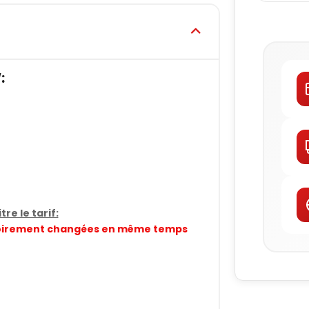
:
re le tarif:
gatoirement changées en même temps