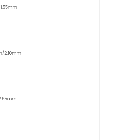
m/1.55mm
mm/2.10mm
/2.65mm