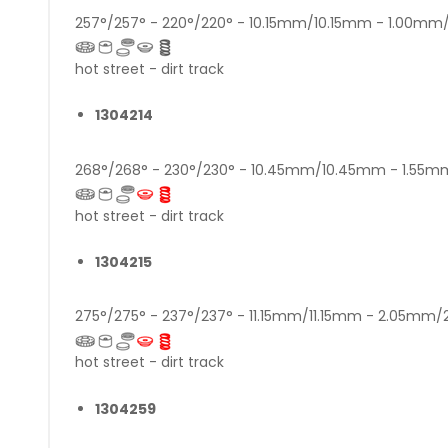
257°/257° - 220°/220° - 10.15mm/10.15mm - 1.00m
hot street - dirt track
1304214
268°/268° - 230°/230° - 10.45mm/10.45mm - 1.55
hot street - dirt track
1304215
275°/275° - 237°/237° - 11.15mm/11.15mm - 2.05mm
hot street - dirt track
1304259