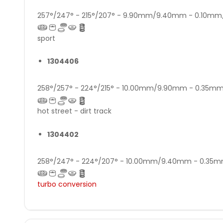
257°/247° - 215°/207° - 9.90mm/9.40mm - 0.10m
sport
1304406
258°/257° - 224°/215° - 10.00mm/9.90mm - 0.35
hot street - dirt track
1304402
258°/247° - 224°/207° - 10.00mm/9.40mm - 0.3
turbo conversion