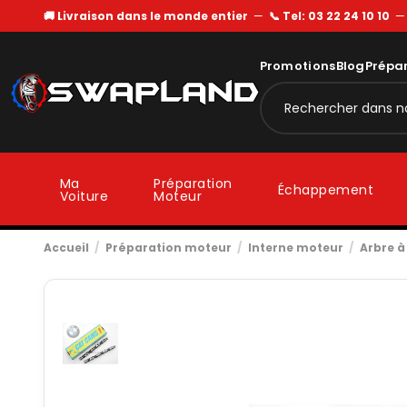
🚚 Livraison dans le monde entier
—
📞 Tel: 03 22 24 10 10
Promotions
Blog
Prépa
Ma
Préparation
Échappement
Voiture
Moteur
Accueil
Préparation moteur
Interne moteur
Arbre 