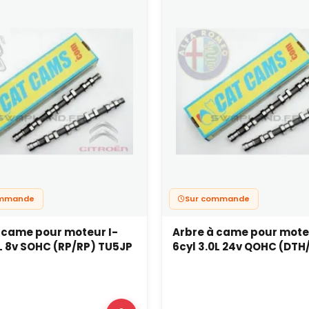
ommande
Sur commande
 came pour moteur I-
Arbre à came pour mote
6L 8v SOHC (RP/RP) TU5JP
6cyl 3.0L 24v QOHC (DTH