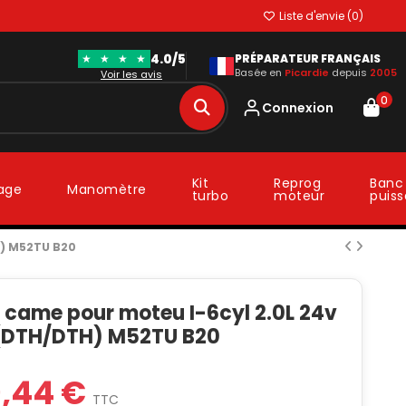
Liste d'envie (
0
)
4.0/5
★
★
★
★
PRÉPARATEUR FRANÇAIS
Basée en
Picardie
depuis
2005
Voir les avis
0
Connexion
Kit
Reprog
Banc
lage
Manomètre
turbo
moteur
puis
H) M52TU B20
 came pour moteu I-6cyl 2.0L 24v
DTH/DTH) M52TU B20
9,44 €
TTC