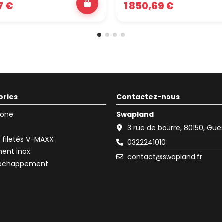
7 €
1 850,69 €
ories
Contactez-nous
icone
Swapland
3 rue de bourre, 80150, Gu
filetés V-MAXX
0322241010
ent inox
contact@swapland.fr
d'échappement