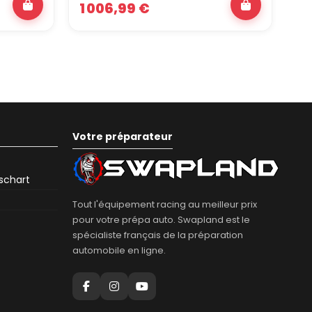
1 006,99 €
95
Votre préparateur
eschart
Tout l'équipement racing au meilleur prix
pour votre prépa auto. Swapland est le
spécialiste français de la préparation
automobile en ligne.