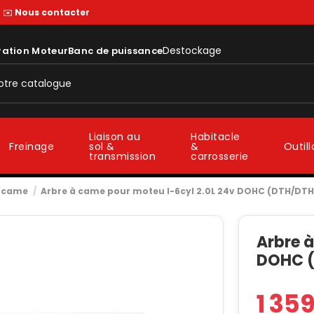
—
✉️
Nous contacter
Destockage
ration Moteur
Banc de puissance
Liaison au
Habitacle
sol &
&
Freinage
Outil
transmission
carrosserie
à came
Arbre à came pour moteu I-6cyl 2.0L 24v DOHC (DTH/DT
Arbre à
DOHC (
1 35