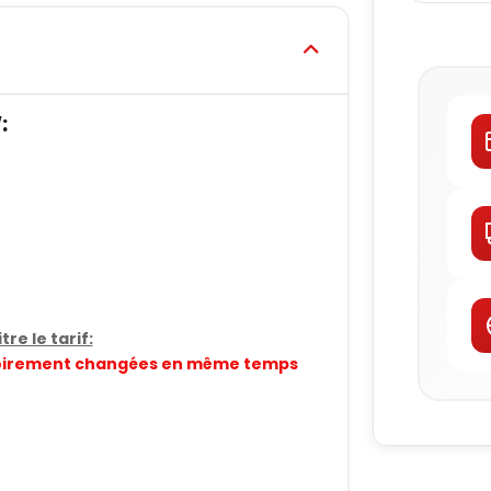
:
re le tarif:
gatoirement changées en même temps