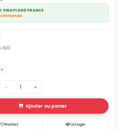
K SWAPLAND FRANCE
 commande
:
U B20
−
+
Ajouter au panier
Wishlist
Partager