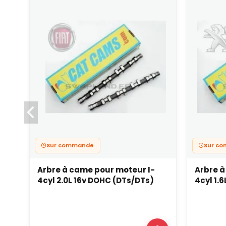
Sur commande
Sur c
Arbre à came pour moteur I-
Arbre à
4cyl 2.0L 16v DOHC (DTs/DTs)
4cyl 1.