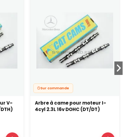
Sur commande
ur V-
Arbre à came pour moteur I-
Ar
/DTH)
4cyl 2.3L 16v DOHC (DT/DT)
4c
ET