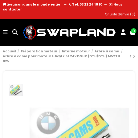
🚚 Livraison dans le monde entier
—
📞 Tel: 03 22 24 10 10
—
✉️
Nous
contacter
Liste d'envie (
0
)
0
Accueil
Préparation moteur
Interne moteur
Arbre à came
Arbre à came pour moteur I-6cyl 2.5L 24v DOHC (DTH/DTH) M52TU
B25