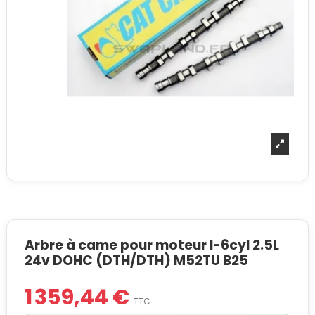
Arbre à came pour moteur I-6cyl 2.5L
24v DOHC (DTH/DTH) M52TU B25
1 359,44 €
TTC