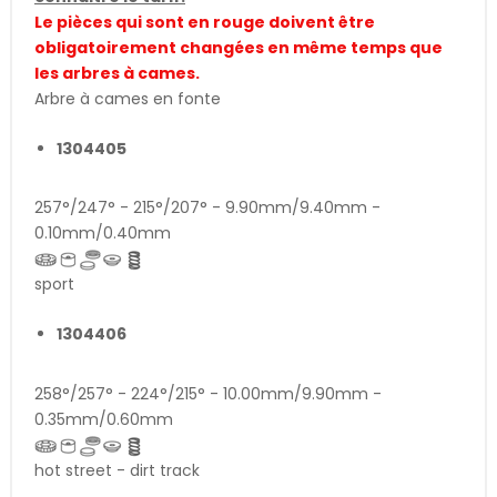
Le pièces qui sont en rouge doivent être
obligatoirement changées en même temps que
les arbres à cames.
Arbre à cames en fonte
1304405
257°/247° - 215°/207° - 9.90mm/9.40mm -
0.10mm/0.40mm
sport
1304406
258°/257° - 224°/215° - 10.00mm/9.90mm -
0.35mm/0.60mm
hot street - dirt track