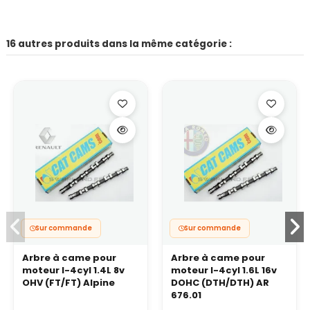
16 autres produits dans la même catégorie :
Sur commande
Sur commande
Arbre à came pour
Arbre à came pour
moteur I-4cyl 1.4L 8v
moteur I-4cyl 1.6L 16v
OHV (FT/FT) Alpine
DOHC (DTH/DTH) AR
676.01