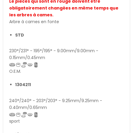
Le pièces qui sont en rouge doivent être
obligatoirement changées en même temps que
les arbres à cames.
Arbre à cames en fonte
STD
230°/231° - 195°/195° - 9.00mm/9.00mm -
0.15mm/0.45mm
O.E.M.
1304211
240°/240° - 203°/203° - 9.25mm/9.25mm -
0.40mm/0.65mm
sport