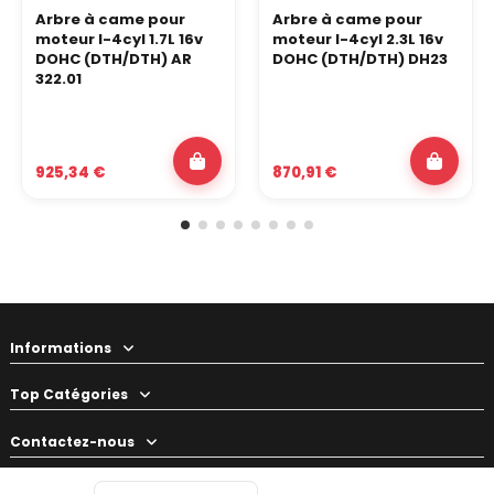
Arbre à came pour
Arbre à came pour
moteur I-4cyl 1.7L 16v
moteur I-4cyl 2.3L 16v
DOHC (DTH/DTH) AR
DOHC (DTH/DTH) DH23
322.01
925,34 €
870,91 €
Informations
Top Catégories
Contactez-nous
Votre préparateur