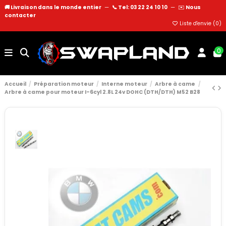
🚚 Livraison dans le monde entier
—
📞 Tel: 03 22 24 10 10
—
✉️
Nous
contacter
Liste d'envie (
0
)
0
Accueil
Préparation moteur
Interne moteur
Arbre à came
Arbre à came pour moteur I-6cyl 2.8L 24v DOHC (DTH/DTH) M52 B28