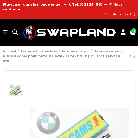
🚚 Livraison dans le monde entier
—
📞 Tel: 03 22 24 10 10
—
✉️
Nous
contacter
Liste d'envie (
0
)
0
Accueil
Préparation moteur
Interne moteur
Arbre à came
Arbre à came pour moteur I-6cyl 2.8L 24v DOHC (DTH/DTH) M52TU
B28