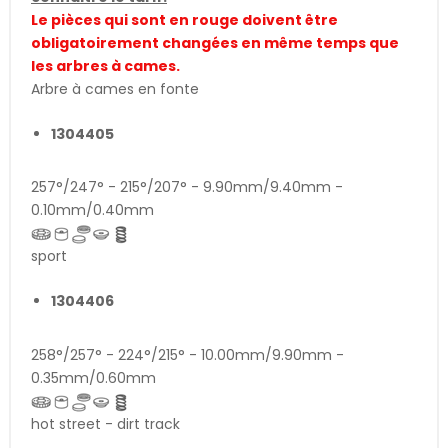
Le pièces qui sont en rouge doivent être
obligatoirement changées en même temps que
les arbres à cames.
Arbre à cames en fonte
1304405
257°/247° - 215°/207° - 9.90mm/9.40mm -
0.10mm/0.40mm
sport
1304406
258°/257° - 224°/215° - 10.00mm/9.90mm -
0.35mm/0.60mm
hot street - dirt track