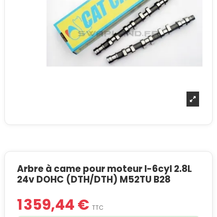
Arbre à came pour moteur I-6cyl 2.8L
24v DOHC (DTH/DTH) M52TU B28
1 359,44 €
TTC